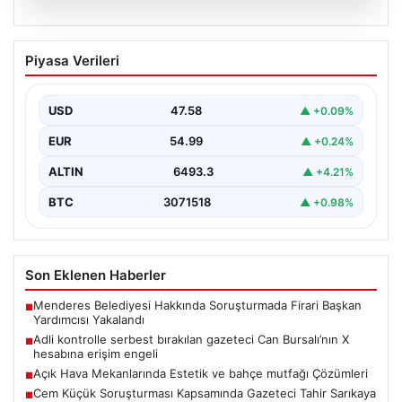
05.08.2026
Adli kontrolle serbest bırakılan gazeteci
Piyasa Verileri
Can Bursalı’nın X hesabına erişim engeli
{"title": "Gazeteci Can Bursalı'nın X Hesabına Erişim
Engeli Kaldırıldıktan Sonra Yeniden Kısıtlama",
USD
47.58
▲ +0.09%
"content": "Basın…
EUR
54.99
▲ +0.24%
ALTIN
6493.3
▲ +4.21%
BTC
3071518
▲ +0.98%
Son Eklenen Haberler
Menderes Belediyesi Hakkında Soruşturmada Firari Başkan
■
Yardımcısı Yakalandı
Adli kontrolle serbest bırakılan gazeteci Can Bursalı’nın X
■
hesabına erişim engeli
Açık Hava Mekanlarında Estetik ve bahçe mutfağı Çözümleri
■
Cem Küçük Soruşturması Kapsamında Gazeteci Tahir Sarıkaya
■