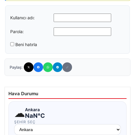
Kullanıcı adı:
Parola:
Beni hatırla
Paylaş:
Hava Durumu
☁
Ankara
NaN°C
ŞEHIR SEÇ