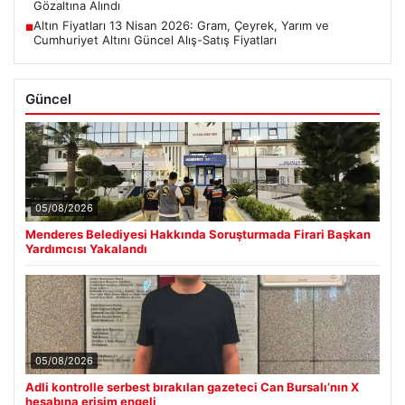
Gözaltına Alındı
Altın Fiyatları 13 Nisan 2026: Gram, Çeyrek, Yarım ve
■
Cumhuriyet Altını Güncel Alış-Satış Fiyatları
Güncel
05/08/2026
Menderes Belediyesi Hakkında Soruşturmada Firari Başkan
Yardımcısı Yakalandı
05/08/2026
Adli kontrolle serbest bırakılan gazeteci Can Bursalı’nın X
hesabına erişim engeli