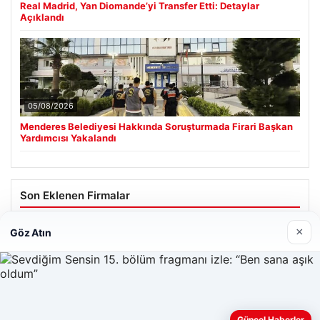
Real Madrid, Yan Diomande’yi Transfer Etti: Detaylar
Açıklandı
05/08/2026
Menderes Belediyesi Hakkında Soruşturmada Firari Başkan
Yardımcısı Yakalandı
Son Eklenen Firmalar
Hastaş Beton
×
Göz Atın
26/05/2026
Web sitemizi nasıl kullandığınızı daha iyi anlayabilmek,
Güncel Haberler