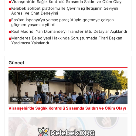
Viranşehir’de Sağlık Kontrolü Sırasında Saldırı ve Ölüm Olayı
■
Kelebek sohbet platformu İle Çevrim içi İletişimin Seviyeli
■
Adresi Ve Chat Deneyimi
Fas’tan İspanya’ya yamaç paraşütüyle geçmeye çalışan
■
göçmen yaşamını yitirdi
Real Madrid, Yan Diomande’yi Transfer Etti: Detaylar Açıklandı
■
Menderes Belediyesi Hakkında Soruşturmada Firari Başkan
■
Yardımcısı Yakalandı
Güncel
08/08/2026
Viranşehir’de Sağlık Kontrolü Sırasında Saldırı ve Ölüm Olayı