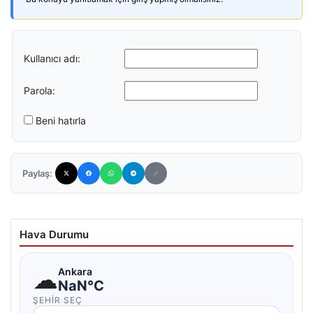
Kullanıcı adı:
Parola:
Beni hatırla
Paylaş:
Hava Durumu
☁
Ankara
NaN°C
ŞEHIR SEÇ