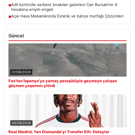
Adli kontrolle serbest bırakılan gazeteci Can Bursalı’nın X
■
hesabına erişim engeli
Açık Hava Mekanlarında Estetik ve bahçe mutfağı Çözümleri
■
Güncel
07/08/2026
Fas’tan İspanya’ya yamaç paraşütüyle geçmeye çalışan
göçmen yaşamını yitirdi
06/08/2026
Real Madrid, Yan Diomande’yi Transfer Etti: Detaylar