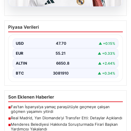
06.08.2026
Real Madrid, Yan Diomande’yi Transfer
Piyasa Verileri
Etti: Detaylar Açıklandı
La Liga devi Real Madrid, son dakika transfer haberiyle
gündeme oturdu. Kulüp, Fildişi Sahilli…
USD
47.70
▲ +0.15%
EUR
55.21
▲ +0.33%
ALTIN
6650.8
▲ +2.44%
BTC
3081910
▲ +0.34%
Son Eklenen Haberler
Fas’tan İspanya’ya yamaç paraşütüyle geçmeye çalışan
■
göçmen yaşamını yitirdi
Real Madrid, Yan Diomande’yi Transfer Etti: Detaylar Açıklandı
■
Menderes Belediyesi Hakkında Soruşturmada Firari Başkan
■
Yardımcısı Yakalandı