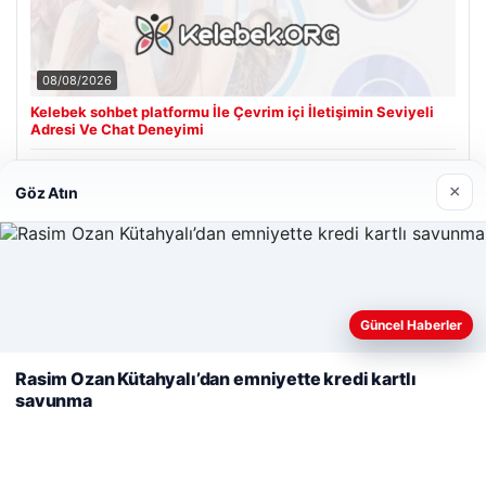
08/08/2026
Kelebek sohbet platformu İle Çevrim içi İletişimin Seviyeli
Adresi Ve Chat Deneyimi
×
Göz Atın
Son Eklenen Firmalar
Cengiz Sigorta
23/06/2026
Web sitemizi nasıl kullandığınızı daha iyi anlayabilmek,
Güncel Haberler
deneyiminizi kişiselleştirmek ve geliştirmek amacıyla çerezler
kullanıyoruz.
Çerez Politikamız
Rasim Ozan Kütahyalı’dan emniyette kredi kartlı
savunma
Reddet
Kabul Et
© 2026 Şiir Forum – Güncel Haberler