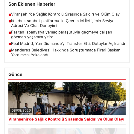
Son Eklenen Haberler
Viranşehir’de Sağlık Kontrolü Sırasında Saldırı ve Ölüm Olayı
■
Kelebek sohbet platformu İle Çevrim içi İletişimin Seviyeli
■
Adresi Ve Chat Deneyimi
Fas’tan İspanya’ya yamaç paraşütüyle geçmeye çalışan
■
göçmen yaşamını yitirdi
Real Madrid, Yan Diomande’yi Transfer Etti: Detaylar Açıklandı
■
Menderes Belediyesi Hakkında Soruşturmada Firari Başkan
■
Yardımcısı Yakalandı
Güncel
08/08/2026
Viranşehir’de Sağlık Kontrolü Sırasında Saldırı ve Ölüm Olayı