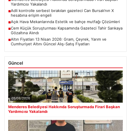
■
Yardımcısı Yakalandı
Adli kontrolle serbest bırakılan gazeteci Can Bursalı’nın X
■
hesabına erişim engeli
Açık Hava Mekanlarında Estetik ve bahçe mutfağı Çözümleri
■
Cem Küçük Soruşturması Kapsamında Gazeteci Tahir Sarıkaya
■
Gözaltına Alındı
Altın Fiyatları 13 Nisan 2026: Gram, Çeyrek, Yarım ve
■
Cumhuriyet Altını Güncel Alış-Satış Fiyatları
Güncel
05/08/2026
Menderes Belediyesi Hakkında Soruşturmada Firari Başkan
Yardımcısı Yakalandı