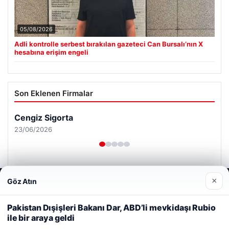
05/08/2026
Adli kontrolle serbest bırakılan gazeteci Can Bursalı’nın X
hesabına erişim engeli
Son Eklenen Firmalar
Cengiz Sigorta
23/06/2026
×
Göz Atın
Web sitemizi nasıl kullandığınızı daha iyi anlayabilmek,
deneyiminizi kişiselleştirmek ve geliştirmek amacıyla çerezler
kullanıyoruz.
Çerez Politikamız
Pakistan Dışişleri Bakanı Dar, ABD’li mevkidaşı Rubio
© 2026 Şiir Forum – Güncel Haberler
ile bir araya geldi
Reddet
Kabul Et