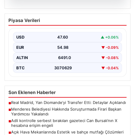
05.08.2026
Menderes Belediyesi Hakkında
Piyasa Verileri
Soruşturmada Firari Başkan Yardımcısı
Yakalandı
USD
47.60
▲ +0.06%
İzmir'de Menderes Belediyesi'ne yönelik
gerçekleştirilen kapsamlı soruşturma kapsamında firari
EUR
54.98
▼ -0.09%
olarak aranan Belediye Başkan Yardımcısı…
ALTIN
6491.0
▼ -0.08%
BTC
3070629
▼ -0.04%
Son Eklenen Haberler
Real Madrid, Yan Diomande’yi Transfer Etti: Detaylar Açıklandı
■
Menderes Belediyesi Hakkında Soruşturmada Firari Başkan
■
Yardımcısı Yakalandı
Adli kontrolle serbest bırakılan gazeteci Can Bursalı’nın X
■
hesabına erişim engeli
Açık Hava Mekanlarında Estetik ve bahçe mutfağı Çözümleri
■