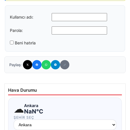
Kullanıcı adı:
Parola:
Beni hatırla
Paylaş:
Hava Durumu
☁
Ankara
NaN°C
ŞEHIR SEÇ