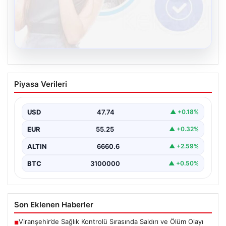
08.08.2026
Kelebek sohbet platformu İle Çevrim içi
Piyasa Verileri
İletişimin Seviyeli Adresi Ve Chat
Deneyimi
USD
47.74
▲ +0.18%
Dijital ortamında insanların güvenli bir tarzda bağlantı
oluşturması kritik bir hassasiyet ifade etmektedir.
EUR
55.25
▲ +0.32%
Halen…
ALTIN
6660.6
▲ +2.59%
BTC
3100000
▲ +0.50%
Son Eklenen Haberler
Viranşehir’de Sağlık Kontrolü Sırasında Saldırı ve Ölüm Olayı
■