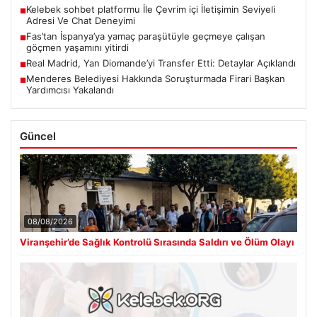
Kelebek sohbet platformu İle Çevrim içi İletişimin Seviyeli
■
Adresi Ve Chat Deneyimi
Fas’tan İspanya’ya yamaç paraşütüyle geçmeye çalışan
■
göçmen yaşamını yitirdi
Real Madrid, Yan Diomande’yi Transfer Etti: Detaylar Açıklandı
■
Menderes Belediyesi Hakkında Soruşturmada Firari Başkan
■
Yardımcısı Yakalandı
Güncel
08/08/2026
Viranşehir’de Sağlık Kontrolü Sırasında Saldırı ve Ölüm Olayı