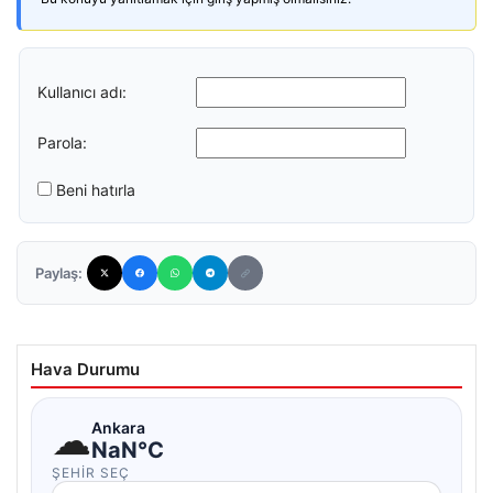
Kullanıcı adı:
Parola:
Beni hatırla
Paylaş:
Hava Durumu
☁
Ankara
NaN°C
ŞEHIR SEÇ