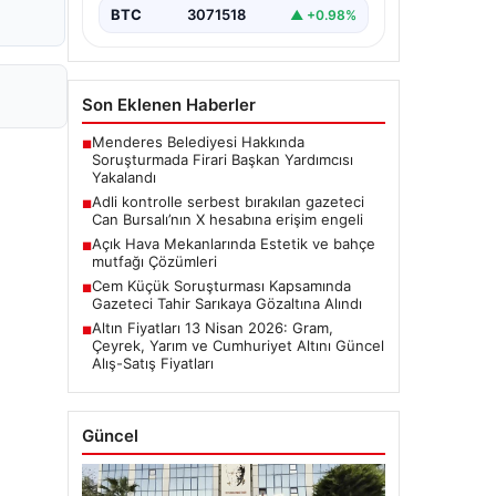
BTC
3071518
▲ +0.98%
Son Eklenen Haberler
Menderes Belediyesi Hakkında
■
Soruşturmada Firari Başkan Yardımcısı
Yakalandı
Adli kontrolle serbest bırakılan gazeteci
■
Can Bursalı’nın X hesabına erişim engeli
Açık Hava Mekanlarında Estetik ve bahçe
■
mutfağı Çözümleri
Cem Küçük Soruşturması Kapsamında
■
Gazeteci Tahir Sarıkaya Gözaltına Alındı
Altın Fiyatları 13 Nisan 2026: Gram,
■
Çeyrek, Yarım ve Cumhuriyet Altını Güncel
Alış-Satış Fiyatları
Güncel