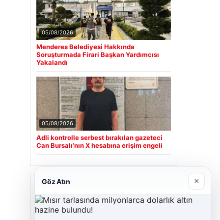
05/08/2026
Menderes Belediyesi Hakkında
Soruşturmada Firari Başkan Yardımcısı
Yakalandı
05/08/2026
Adli kontrolle serbest bırakılan gazeteci
Can Bursalı’nın X hesabına erişim engeli
×
Göz Atın
Son Eklenen Firmalar
Cengiz Sigorta
23/06/2026