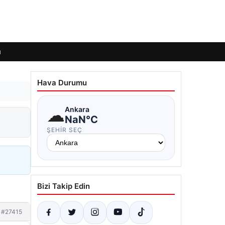
ı
Hava Durumu
☁
Ankara
NaN°C
ŞEHIR SEÇ
Bizi Takip Edin
#27415