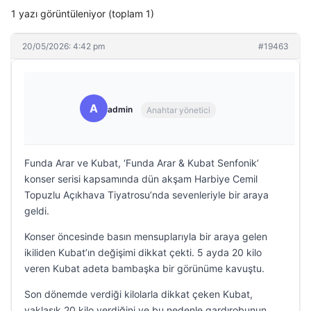
1 yazı görüntüleniyor (toplam 1)
20/05/2026: 4:42 pm
#19463
A
admin
Anahtar yönetici
Funda Arar ve Kubat, ‘Funda Arar & Kubat Senfonik’
konser serisi kapsamında dün akşam Harbiye Cemil
Topuzlu Açıkhava Tiyatrosu’nda sevenleriyle bir araya
geldi.
Konser öncesinde basın mensuplarıyla bir araya gelen
ikiliden Kubat’ın değişimi dikkat çekti. 5 ayda 20 kilo
veren Kubat adeta bambaşka bir görünüme kavuştu.
Son dönemde verdiği kilolarla dikkat çeken Kubat,
yaklaşık 20 kilo verdiğini ve bu nedenle gardırobunun