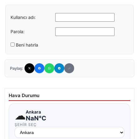
Kullanıcı adı:
Parola:
Beni hatırla
Paylaş:
Hava Durumu
☁
Ankara
NaN°C
ŞEHIR SEÇ