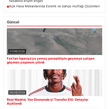
hesabına erişim engeli
Açık Hava Mekanlarında Estetik ve bahçe mutfağı Çözümleri
■
Güncel
07/08/2026
Fas’tan İspanya’ya yamaç paraşütüyle geçmeye çalışan
göçmen yaşamını yitirdi
06/08/2026
Real Madrid, Yan Diomande’yi Transfer Etti: Detaylar
Açıklandı