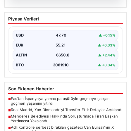
06.08.2026
Real Madrid, Yan Diomande’yi Transfer
Piyasa Verileri
Etti: Detaylar Açıklandı
La Liga devi Real Madrid, son dakika transfer haberiyle
gündeme oturdu. Kulüp, Fildişi Sahilli…
USD
47.70
▲ +0.15%
EUR
55.21
▲ +0.33%
ALTIN
6650.8
▲ +2.44%
BTC
3081910
▲ +0.34%
Son Eklenen Haberler
Fas’tan İspanya’ya yamaç paraşütüyle geçmeye çalışan
■
göçmen yaşamını yitirdi
Real Madrid, Yan Diomande’yi Transfer Etti: Detaylar Açıklandı
■
Menderes Belediyesi Hakkında Soruşturmada Firari Başkan
■
Yardımcısı Yakalandı
Adli kontrolle serbest bırakılan gazeteci Can Bursalı’nın X
■