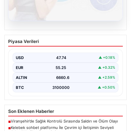
08.08.2026
Kelebek sohbet platformu İle Çevrim içi
Piyasa Verileri
İletişimin Seviyeli Adresi Ve Chat
Deneyimi
USD
47.74
▲ +0.18%
Dijital ortamında insanların güvenli bir tarzda bağlantı
oluşturması kritik bir hassasiyet ifade etmektedir.
EUR
55.25
▲ +0.32%
Halen…
ALTIN
6660.6
▲ +2.59%
BTC
3100000
▲ +0.50%
Son Eklenen Haberler
Viranşehir’de Sağlık Kontrolü Sırasında Saldırı ve Ölüm Olayı
■
Kelebek sohbet platformu İle Çevrim içi İletişimin Seviyeli
■