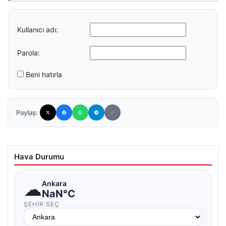
Kullanıcı adı:
Parola:
Beni hatırla
Paylaş:
Hava Durumu
☁
Ankara
NaN°C
ŞEHIR SEÇ