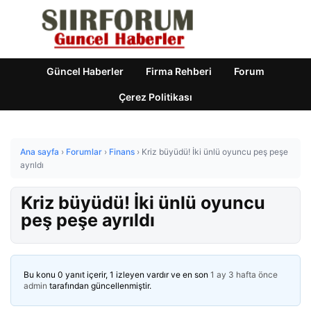
Güncel Haberler
Firma Rehberi
Forum
Çerez Politikası
Ana sayfa
›
Forumlar
›
Finans
›
Kriz büyüdü! İki ünlü oyuncu peş peşe
ayrıldı
Kriz büyüdü! İki ünlü oyuncu
peş peşe ayrıldı
Bu konu 0 yanıt içerir, 1 izleyen vardır ve en son
1 ay 3 hafta önce
admin
tarafından güncellenmiştir.