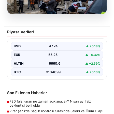
08.08.2026
Viranşehir’de Sağlık Kontrolü Sırasında
Piyasa Verileri
Saldırı ve Ölüm Olayı
Şanlıurfa'nın Viranşehir ilçesinde yaşanan üzücü
olayda, cinsel istismar iddialarıyla gözaltına alınan ve
USD
47.74
▲ +0.18%
sağlık kontrolü…
EUR
55.25
▲ +0.32%
ALTIN
6660.6
▲ +2.59%
BTC
3104099
▲ +0.13%
Son Eklenen Haberler
FED faiz kararı ne zaman açıklanacak? Nisan ayı faiz
■
beklentisi belli oldu
Viranşehir’de Sağlık Kontrolü Sırasında Saldırı ve Ölüm Olayı
■