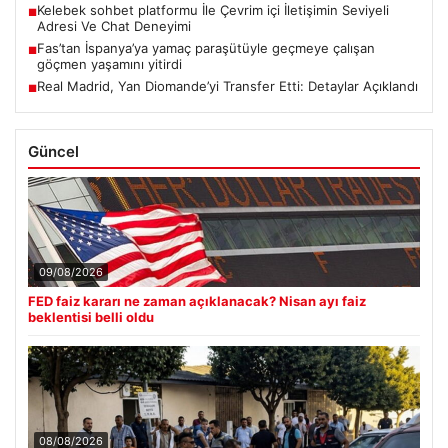
Kelebek sohbet platformu İle Çevrim içi İletişimin Seviyeli
■
Adresi Ve Chat Deneyimi
Fas’tan İspanya’ya yamaç paraşütüyle geçmeye çalışan
■
göçmen yaşamını yitirdi
Real Madrid, Yan Diomande’yi Transfer Etti: Detaylar Açıklandı
■
Güncel
09/08/2026
FED faiz kararı ne zaman açıklanacak? Nisan ayı faiz
beklentisi belli oldu
08/08/2026