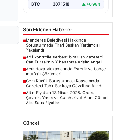
BTC
3071518
▲ +0.98%
Son Eklenen Haberler
Menderes Belediyesi Hakkında
■
Soruşturmada Firari Başkan Yardımcısı
Yakalandı
Adli kontrolle serbest bırakılan gazeteci
■
Can Bursalı’nın X hesabına erişim engeli
Açık Hava Mekanlarında Estetik ve bahçe
■
mutfağı Çözümleri
Cem Küçük Soruşturması Kapsamında
■
Gazeteci Tahir Sarıkaya Gözaltına Alındı
Altın Fiyatları 13 Nisan 2026: Gram,
■
Çeyrek, Yarım ve Cumhuriyet Altını Güncel
Alış-Satış Fiyatları
Güncel