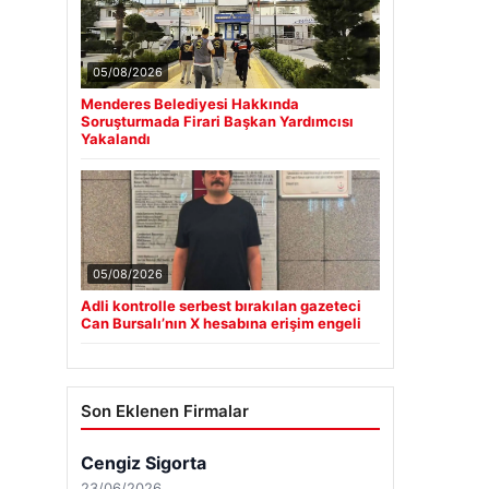
05/08/2026
Menderes Belediyesi Hakkında
Soruşturmada Firari Başkan Yardımcısı
Yakalandı
05/08/2026
Adli kontrolle serbest bırakılan gazeteci
Can Bursalı’nın X hesabına erişim engeli
Son Eklenen Firmalar
Cengiz Sigorta
23/06/2026