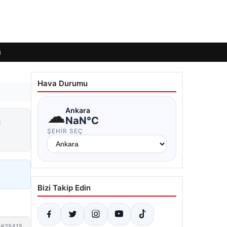
ı
Hava Durumu
☁
Ankara
a
NaN°C
ŞEHIR SEÇ
Bizi Takip Edin
#25415