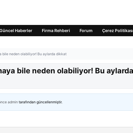
Güncel Haberler
Firma Rehberi
Forum
Çerez Politikas
 bile neden olabiliyor! Bu aylarda dikkat
aya bile neden olabiliyor! Bu aylard
 önce
admin
tarafından güncellenmiştir.