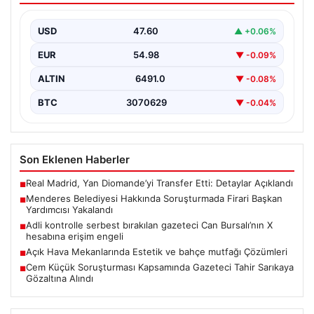
Yakalandı
USD
47.60
▲ +0.06%
İzmir'de Menderes Belediyesi'ne yönelik
gerçekleştirilen kapsamlı soruşturma kapsamında firari
EUR
54.98
▼ -0.09%
olarak aranan Belediye Başkan Yardımcısı…
ALTIN
6491.0
▼ -0.08%
BTC
3070629
▼ -0.04%
Son Eklenen Haberler
Real Madrid, Yan Diomande’yi Transfer Etti: Detaylar Açıklandı
■
Menderes Belediyesi Hakkında Soruşturmada Firari Başkan
■
Yardımcısı Yakalandı
Adli kontrolle serbest bırakılan gazeteci Can Bursalı’nın X
■
hesabına erişim engeli
Açık Hava Mekanlarında Estetik ve bahçe mutfağı Çözümleri
■
Cem Küçük Soruşturması Kapsamında Gazeteci Tahir Sarıkaya
■
Gözaltına Alındı