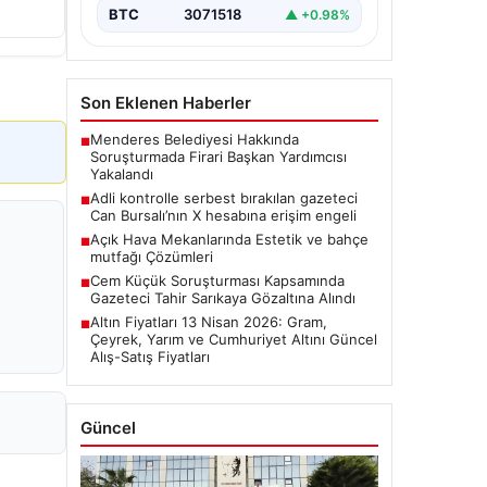
BTC
3071518
▲ +0.98%
Son Eklenen Haberler
Menderes Belediyesi Hakkında
■
Soruşturmada Firari Başkan Yardımcısı
Yakalandı
Adli kontrolle serbest bırakılan gazeteci
■
Can Bursalı’nın X hesabına erişim engeli
Açık Hava Mekanlarında Estetik ve bahçe
■
mutfağı Çözümleri
Cem Küçük Soruşturması Kapsamında
■
Gazeteci Tahir Sarıkaya Gözaltına Alındı
Altın Fiyatları 13 Nisan 2026: Gram,
■
Çeyrek, Yarım ve Cumhuriyet Altını Güncel
Alış-Satış Fiyatları
Güncel