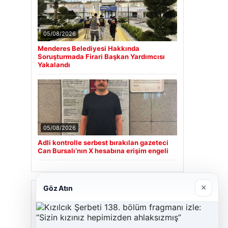
05/08/2026
Menderes Belediyesi Hakkında
Soruşturmada Firari Başkan Yardımcısı
Yakalandı
05/08/2026
Adli kontrolle serbest bırakılan gazeteci
Can Bursalı’nın X hesabına erişim engeli
×
Göz Atın
Son Eklenen Firmalar
Cengiz Sigorta
23/06/2026