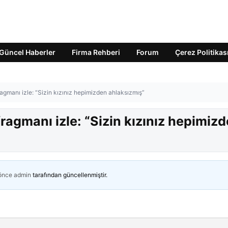
Güncel Haberler
Firma Rehberi
Forum
Çerez Politikas
ragmanı izle: “Sizin kızınız hepimizden ahlaksızmış”
fragmanı izle: “Sizin kızınız hepimiz
 önce
admin
tarafından güncellenmiştir.