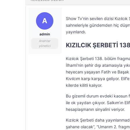
Show Tv’nin sevilen dizisi Kızılcı
A
sahneleriyle gündemden hiç düşmed
yayınlandı.
admin
Anahtar
KIZILCIK ŞERBETİ 1
yönetici
Kızılcık Şerbeti 138. bölüm fragma
İlhami’nin şehir dışı atamasıyla y
heyecanı yaşayan Fatih ve Başak m
Kıvılcım karşı karşıya geliyor. Elif
kilerde kilitli kalıyor.
Bu gizemli durum evdeki kaosun fit
ile ok yaydan çıkıyor. Salkım’ın E
hesaplaşmanın sinyalini veriyor.
Kızılcık Şerbeti daha yayınlanmad
şahane olacak”, “Umarım 2. fragma