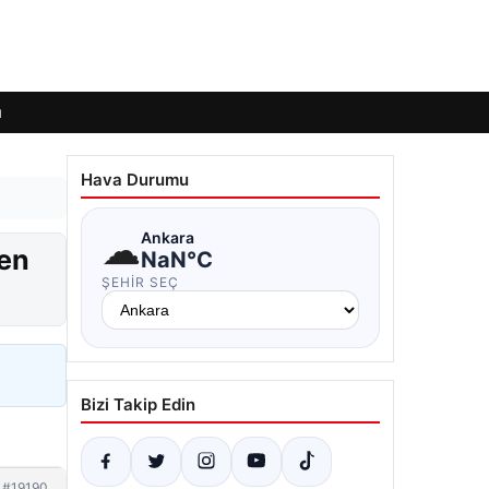
ı
Hava Durumu
☁
Ankara
den
NaN°C
ŞEHIR SEÇ
Bizi Takip Edin
#19190