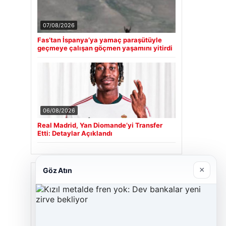
07/08/2026
Fas’tan İspanya’ya yamaç paraşütüyle
geçmeye çalışan göçmen yaşamını yitirdi
06/08/2026
Real Madrid, Yan Diomande’yi Transfer
Etti: Detaylar Açıklandı
×
Göz Atın
Son Eklenen Firmalar
Cengiz Sigorta
23/06/2026