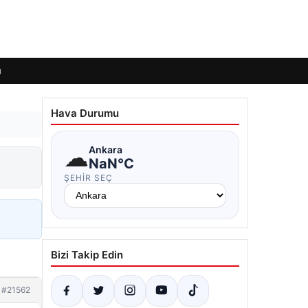
ı
Hava Durumu
☁
Ankara
NaN°C
ŞEHIR SEÇ
Bizi Takip Edin
#21562