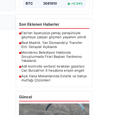
BTC
3081910
▲ +0.34%
Son Eklenen Haberler
Fas’tan İspanya’ya yamaç paraşütüyle
■
geçmeye çalışan göçmen yaşamını yitirdi
Real Madrid, Yan Diomande’yi Transfer
■
Etti: Detaylar Açıklandı
Menderes Belediyesi Hakkında
■
Soruşturmada Firari Başkan Yardımcısı
Yakalandı
Adli kontrolle serbest bırakılan gazeteci
■
Can Bursalı’nın X hesabına erişim engeli
Açık Hava Mekanlarında Estetik ve bahçe
■
mutfağı Çözümleri
Güncel