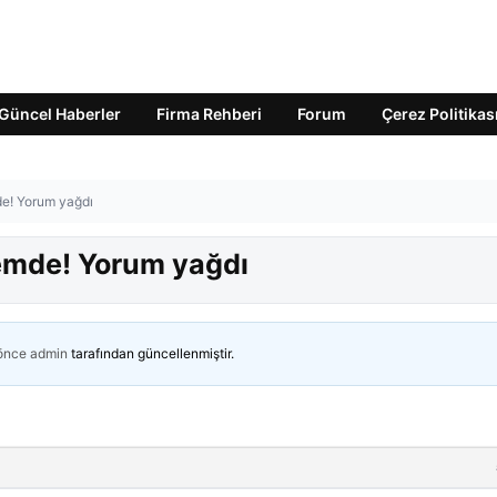
Güncel Haberler
Firma Rehberi
Forum
Çerez Politikas
de! Yorum yağdı
demde! Yorum yağdı
 önce
admin
tarafından güncellenmiştir.