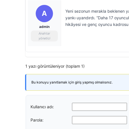
Yeni sezonun merakla beklenen ya
A
yankı uyandırdı. “Daha 17 oyuncul
hikâyesi ve genç oyuncu kadrosu izl
admin
Anahtar
yönetici
1 yazı görüntüleniyor (toplam 1)
Bu konuyu yanıtlamak için giriş yapmış olmalısınız.
Kullanıcı adı:
Parola: