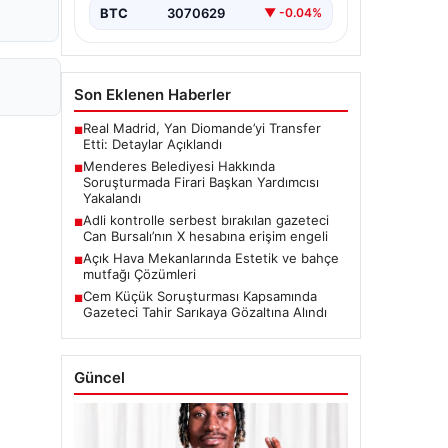
BTC
3070629
▼ -0.04%
Son Eklenen Haberler
Real Madrid, Yan Diomande’yi Transfer
■
Etti: Detaylar Açıklandı
Menderes Belediyesi Hakkında
■
Soruşturmada Firari Başkan Yardımcısı
Yakalandı
Adli kontrolle serbest bırakılan gazeteci
■
Can Bursalı’nın X hesabına erişim engeli
Açık Hava Mekanlarında Estetik ve bahçe
■
mutfağı Çözümleri
Cem Küçük Soruşturması Kapsamında
■
Gazeteci Tahir Sarıkaya Gözaltına Alındı
Güncel