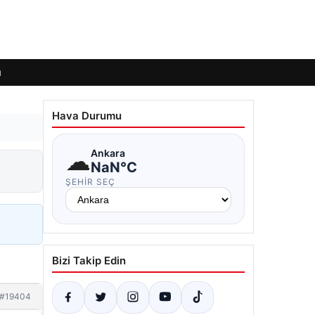
ı
Hava Durumu
☁
Ankara
NaN°C
ŞEHIR SEÇ
Bizi Takip Edin
#19404