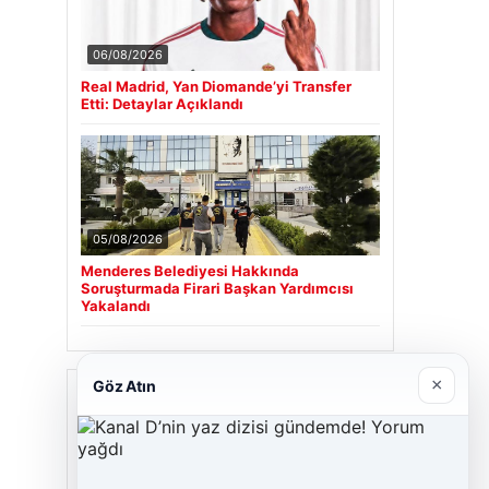
06/08/2026
Real Madrid, Yan Diomande’yi Transfer
Etti: Detaylar Açıklandı
05/08/2026
Menderes Belediyesi Hakkında
Soruşturmada Firari Başkan Yardımcısı
Yakalandı
×
Göz Atın
Son Eklenen Firmalar
Cengiz Sigorta
23/06/2026