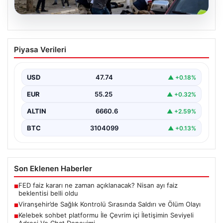
08.08.2026
Viranşehir’de Sağlık Kontrolü Sırasında
Piyasa Verileri
Saldırı ve Ölüm Olayı
Şanlıurfa'nın Viranşehir ilçesinde yaşanan üzücü
olayda, cinsel istismar iddialarıyla gözaltına alınan ve
USD
47.74
▲ +0.18%
sağlık kontrolü…
EUR
55.25
▲ +0.32%
ALTIN
6660.6
▲ +2.59%
BTC
3104099
▲ +0.13%
Son Eklenen Haberler
FED faiz kararı ne zaman açıklanacak? Nisan ayı faiz
■
beklentisi belli oldu
Viranşehir’de Sağlık Kontrolü Sırasında Saldırı ve Ölüm Olayı
■
Kelebek sohbet platformu İle Çevrim içi İletişimin Seviyeli
■