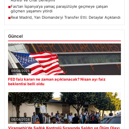
Adresi Ve Chat Deneyimi
Fas’tan İspanya’ya yamaç paraşütüyle geçmeye çalışan
■
göçmen yaşamını yitirdi
Real Madrid, Yan Diomande’yi Transfer Etti: Detaylar Açıklandı
■
Güncel
09/08/2026
FED faiz kararı ne zaman açıklanacak? Nisan ayı faiz
beklentisi belli oldu
08/08/2026
Viranşehir’de Sağlık Kontrolü Sırasında Saldırı ve Ölüm Olayı