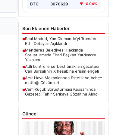
BTC
3070629
▼ -0.04%
Son Eklenen Haberler
Real Madrid, Yan Diomande’yi Transfer
■
Etti: Detaylar Açıklandı
Menderes Belediyesi Hakkında
■
Soruşturmada Firari Başkan Yardımcısı
Yakalandı
Adli kontrolle serbest bırakılan gazeteci
■
Can Bursalı’nın X hesabına erişim engeli
Açık Hava Mekanlarında Estetik ve bahçe
■
mutfağı Çözümleri
Cem Küçük Soruşturması Kapsamında
■
Gazeteci Tahir Sarıkaya Gözaltına Alındı
Güncel