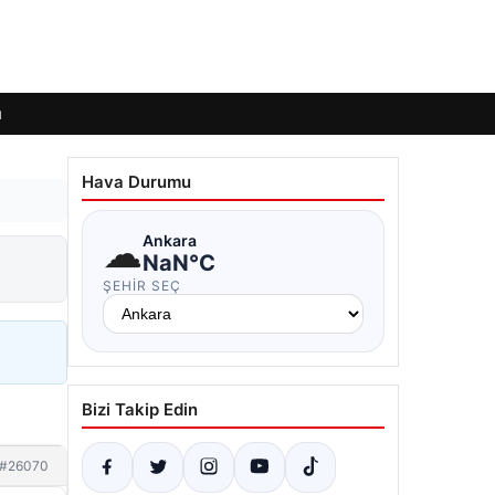
ı
Hava Durumu
☁
Ankara
NaN°C
ŞEHIR SEÇ
Bizi Takip Edin
#26070