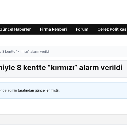
Güncel Haberler
Firma Rehberi
Forum
Çerez Politikas
e 8 kentte “kırmızı” alarm verildi
niyle 8 kentte “kırmızı” alarm verildi
 önce
admin
tarafından güncellenmiştir.