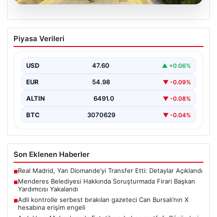
05.08.2026
Menderes Belediyesi Hakkında
Piyasa Verileri
Soruşturmada Firari Başkan Yardımcısı
Yakalandı
USD
47.60
▲ +0.06%
İzmir'de Menderes Belediyesi'ne yönelik
gerçekleştirilen kapsamlı soruşturma kapsamında firari
EUR
54.98
▼ -0.09%
olarak aranan Belediye Başkan Yardımcısı…
ALTIN
6491.0
▼ -0.08%
BTC
3070629
▼ -0.04%
Son Eklenen Haberler
Real Madrid, Yan Diomande’yi Transfer Etti: Detaylar Açıklandı
■
Menderes Belediyesi Hakkında Soruşturmada Firari Başkan
■
Yardımcısı Yakalandı
Adli kontrolle serbest bırakılan gazeteci Can Bursalı’nın X
■
hesabına erişim engeli