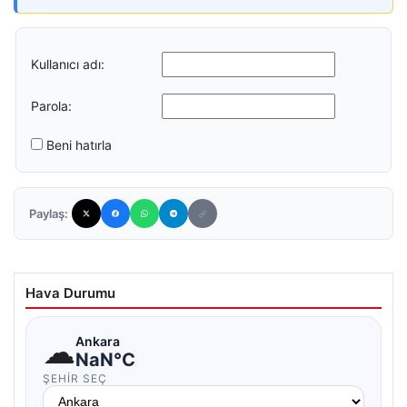
Kullanıcı adı:
Parola:
Beni hatırla
Paylaş:
Hava Durumu
☁
Ankara
NaN°C
ŞEHIR SEÇ