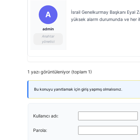
İsrail Genelkurmay Başkanı Eyal Zam
A
yüksek alarm durumunda ve her iht
admin
Anahtar
yönetici
1 yazı görüntüleniyor (toplam 1)
Bu konuyu yanıtlamak için giriş yapmış olmalısınız.
Kullanıcı adı:
Parola: