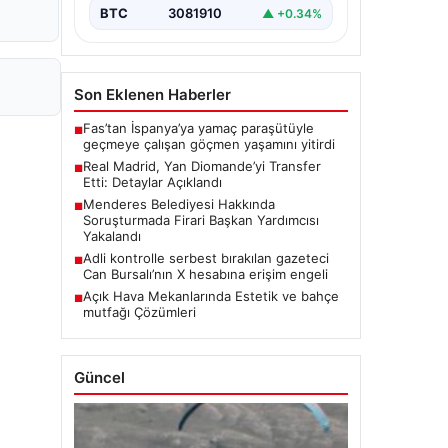
BTC
3081910
▲ +0.34%
Son Eklenen Haberler
Fas’tan İspanya’ya yamaç paraşütüyle
■
geçmeye çalışan göçmen yaşamını yitirdi
Real Madrid, Yan Diomande’yi Transfer
■
Etti: Detaylar Açıklandı
Menderes Belediyesi Hakkında
■
Soruşturmada Firari Başkan Yardımcısı
Yakalandı
Adli kontrolle serbest bırakılan gazeteci
■
Can Bursalı’nın X hesabına erişim engeli
Açık Hava Mekanlarında Estetik ve bahçe
■
mutfağı Çözümleri
Güncel