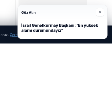
×
Göz Atın
İsrail Genelkurmay Başkanı: “En yüksek
alarm durumundayız”
ıyoruz.
Çerez Politikamız
Reddet
Kabul Et