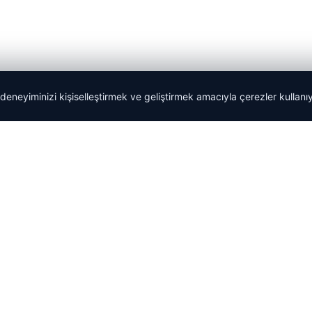
 deneyiminizi kişiselleştirmek ve geliştirmek amacıyla çerezler kullan
Yeminli Tercüman
|
Malta Dil Okulu
|
lemagrup.com.tr