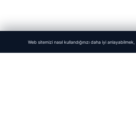
© 2026 Şiir Forum – Güncel Haberler
Web sitemizi nasıl kullandığınızı daha iyi anlayabilmek,
cio
perbahis
perbahis
nlı Maç İzle