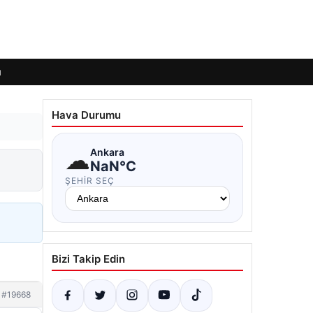
ı
Hava Durumu
☁
Ankara
NaN°C
ŞEHIR SEÇ
Bizi Takip Edin
#19668