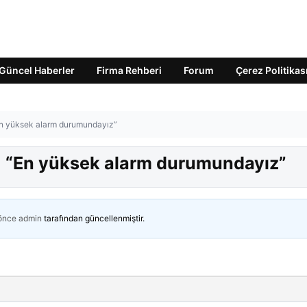
Güncel Haberler
Firma Rehberi
Forum
Çerez Politikas
En yüksek alarm durumundayız”
: “En yüksek alarm durumundayız”
 önce
admin
tarafından güncellenmiştir.