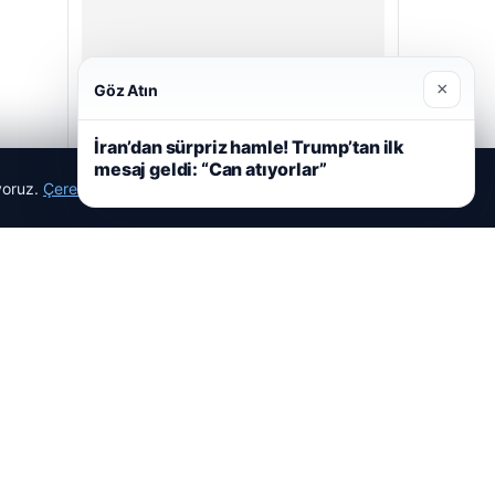
×
Göz Atın
İran’dan sürpriz hamle! Trump’tan ilk
mesaj geldi: “Can atıyorlar”
ıyoruz.
Çerez Politikamız
Reddet
Kabul Et