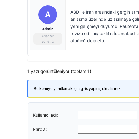
ABD ile İran arasındaki gergin atm
A
anlaşma üzerinde uzlaşılmaya çalı
yeni gelişmeyi duyurdu. Reuters’a 
admin
revize edilmiş teklifin İslamabad 
Anahtar
attığını’ iddia etti.
yönetici
1 yazı görüntüleniyor (toplam 1)
Bu konuyu yanıtlamak için giriş yapmış olmalısınız.
Kullanıcı adı:
Parola: