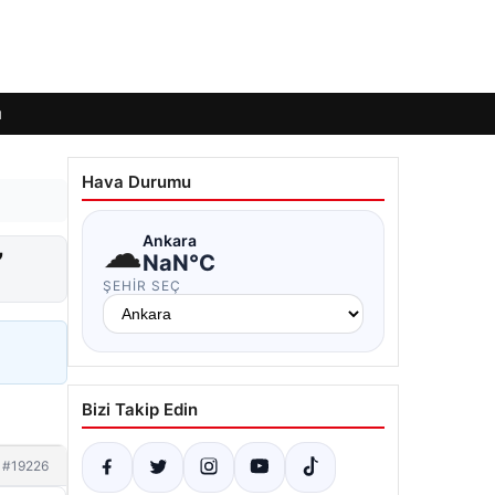
ı
Hava Durumu
☁
Ankara
”
NaN°C
ŞEHIR SEÇ
Bizi Takip Edin
#19226