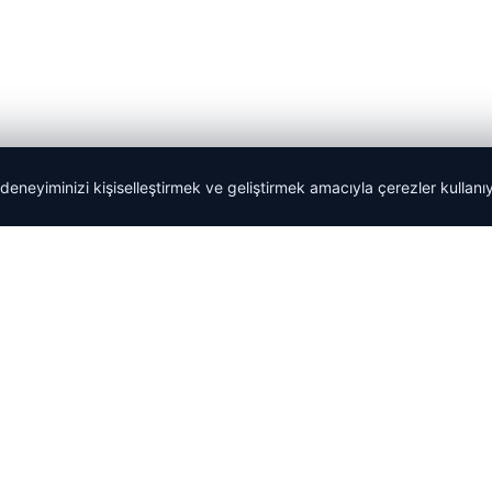
 deneyiminizi kişiselleştirmek ve geliştirmek amacıyla çerezler kullan
Yeminli Tercüman
|
Malta Dil Okulu
|
lemagrup.com.tr