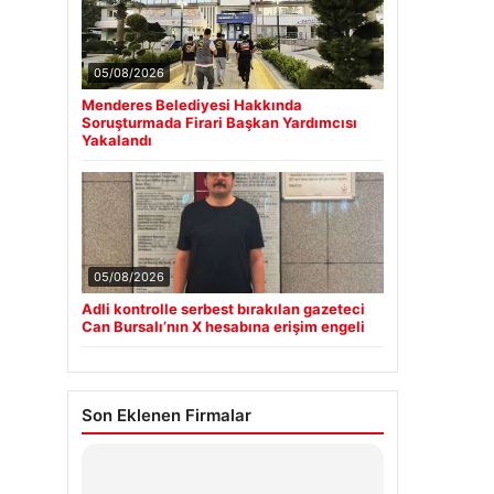
05/08/2026
Menderes Belediyesi Hakkında
Soruşturmada Firari Başkan Yardımcısı
Yakalandı
05/08/2026
Adli kontrolle serbest bırakılan gazeteci
Can Bursalı’nın X hesabına erişim engeli
Son Eklenen Firmalar
Hastaş Beton
26/05/2026