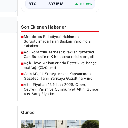
BTC
3071518
▲ +0.98%
Son Eklenen Haberler
Menderes Belediyesi Hakkında
■
Soruşturmada Firari Başkan Yardımcısı
Yakalandı
Adli kontrolle serbest bırakılan gazeteci
■
Can Bursalı’nın X hesabına erişim engeli
Açık Hava Mekanlarında Estetik ve bahçe
■
mutfağı Çözümleri
Cem Küçük Soruşturması Kapsamında
■
Gazeteci Tahir Sarıkaya Gözaltına Alındı
Altın Fiyatları 13 Nisan 2026: Gram,
■
Çeyrek, Yarım ve Cumhuriyet Altını Güncel
Alış-Satış Fiyatları
Güncel