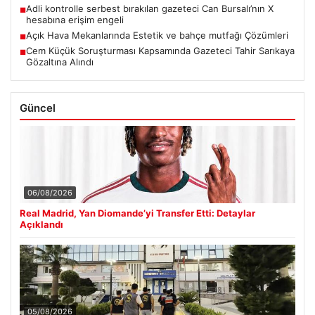
Adli kontrolle serbest bırakılan gazeteci Can Bursalı’nın X
■
hesabına erişim engeli
Açık Hava Mekanlarında Estetik ve bahçe mutfağı Çözümleri
■
Cem Küçük Soruşturması Kapsamında Gazeteci Tahir Sarıkaya
■
Gözaltına Alındı
Güncel
06/08/2026
Real Madrid, Yan Diomande’yi Transfer Etti: Detaylar
Açıklandı
05/08/2026