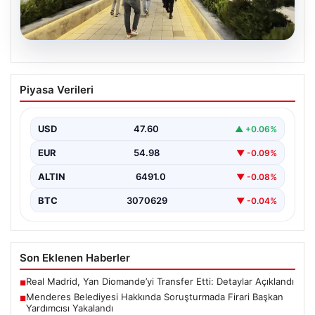
05.08.2026
Menderes Belediyesi Hakkında
Piyasa Verileri
Soruşturmada Firari Başkan Yardımcısı
Yakalandı
USD
47.60
▲ +0.06%
İzmir'de Menderes Belediyesi'ne yönelik
gerçekleştirilen kapsamlı soruşturma kapsamında firari
EUR
54.98
▼ -0.09%
olarak aranan Belediye Başkan Yardımcısı…
ALTIN
6491.0
▼ -0.08%
BTC
3070629
▼ -0.04%
Son Eklenen Haberler
Real Madrid, Yan Diomande’yi Transfer Etti: Detaylar Açıklandı
■
Menderes Belediyesi Hakkında Soruşturmada Firari Başkan
■
Yardımcısı Yakalandı