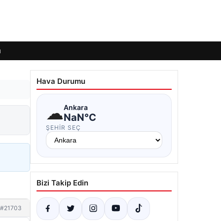
ı
Hava Durumu
☁
Ankara
NaN°C
ŞEHIR SEÇ
Bizi Takip Edin
#21703