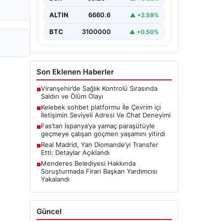
bir tarzda bağlantı oluşturması kritik
bir hassasiyet ifade etmektedir.
ALTIN
6660.6
▲ +2.59%
Halen…
BTC
3100000
▲ +0.50%
Son Eklenen Haberler
Viranşehir’de Sağlık Kontrolü Sırasında
■
Saldırı ve Ölüm Olayı
Kelebek sohbet platformu İle Çevrim içi
■
İletişimin Seviyeli Adresi Ve Chat Deneyimi
Fas’tan İspanya’ya yamaç paraşütüyle
■
geçmeye çalışan göçmen yaşamını yitirdi
Real Madrid, Yan Diomande’yi Transfer
■
Etti: Detaylar Açıklandı
Menderes Belediyesi Hakkında
■
Soruşturmada Firari Başkan Yardımcısı
Yakalandı
Güncel