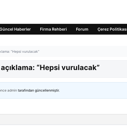
Güncel Haberler
Firma Rehberi
Forum
Çerez Politikas
çıklama: “Hepsi vurulacak”
n açıklama: “Hepsi vurulacak”
 önce
admin
tarafından güncellenmiştir.