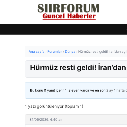
Ana sayfa
›
Forumlar
›
Dünya
›
Hürmüz resti geldi! İran’dan a
Hürmüz resti geldi! İran’da
Bu konu 0 yanıt içerir, 1 izleyen vardır ve en son
2 ay 1 hafta
1 yazı görüntüleniyor (toplam 1)
31/05/2026: 4:40 am