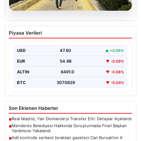
05.08.2026
Menderes Belediyesi Hakkında
Piyasa Verileri
Soruşturmada Firari Başkan Yardımcısı
Yakalandı
USD
47.60
▲ +0.06%
İzmir'de Menderes Belediyesi'ne yönelik
gerçekleştirilen kapsamlı soruşturma kapsamında firari
EUR
54.98
▼ -0.09%
olarak aranan Belediye Başkan Yardımcısı…
ALTIN
6491.0
▼ -0.08%
BTC
3070629
▼ -0.04%
Son Eklenen Haberler
Real Madrid, Yan Diomande’yi Transfer Etti: Detaylar Açıklandı
■
Menderes Belediyesi Hakkında Soruşturmada Firari Başkan
■
Yardımcısı Yakalandı
Adli kontrolle serbest bırakılan gazeteci Can Bursalı’nın X
■