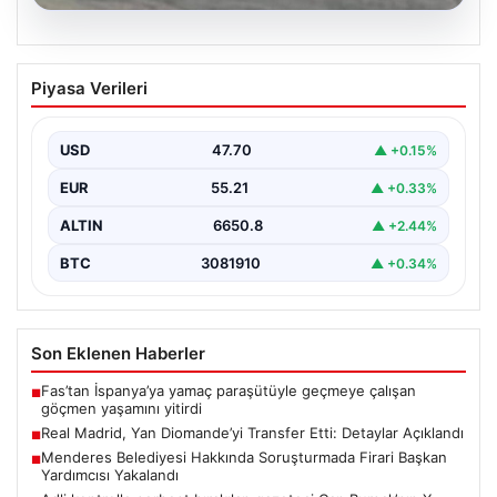
07.08.2026
Fas’tan İspanya’ya yamaç paraşütüyle
Piyasa Verileri
geçmeye çalışan göçmen yaşamını
yitirdi
USD
47.70
▲ +0.15%
EUR
55.21
▲ +0.33%
ALTIN
6650.8
▲ +2.44%
BTC
3081910
▲ +0.34%
Son Eklenen Haberler
Fas’tan İspanya’ya yamaç paraşütüyle geçmeye çalışan
■
göçmen yaşamını yitirdi
Real Madrid, Yan Diomande’yi Transfer Etti: Detaylar Açıklandı
■
Menderes Belediyesi Hakkında Soruşturmada Firari Başkan
■
Yardımcısı Yakalandı