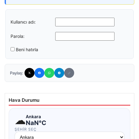
Kullanıcı adı:
Parola:
Beni hatırla
Paylaş:
Hava Durumu
☁
Ankara
NaN°C
ŞEHIR SEÇ