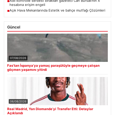
Adli kontrolle serbest bırakılan gazeteci Can Bursalı’nın X
■
hesabına erişim engeli
Açık Hava Mekanlarında Estetik ve bahçe mutfağı Çözümleri
■
Güncel
07/08/2026
Fas’tan İspanya’ya yamaç paraşütüyle geçmeye çalışan
göçmen yaşamını yitirdi
06/08/2026
Real Madrid, Yan Diomande’yi Transfer Etti: Detaylar
Açıklandı