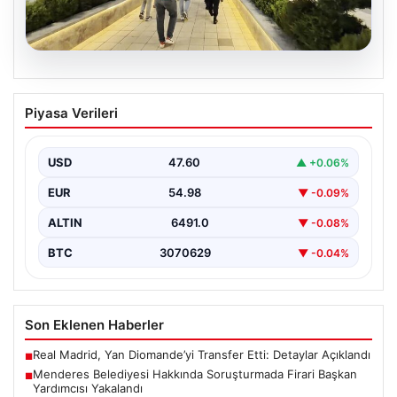
05.08.2026
Menderes Belediyesi Hakkında
Piyasa Verileri
Soruşturmada Firari Başkan Yardımcısı
Yakalandı
USD
47.60
▲ +0.06%
İzmir'de Menderes Belediyesi'ne yönelik
gerçekleştirilen kapsamlı soruşturma kapsamında firari
EUR
54.98
▼ -0.09%
olarak aranan Belediye Başkan Yardımcısı…
ALTIN
6491.0
▼ -0.08%
BTC
3070629
▼ -0.04%
Son Eklenen Haberler
Real Madrid, Yan Diomande’yi Transfer Etti: Detaylar Açıklandı
■
Menderes Belediyesi Hakkında Soruşturmada Firari Başkan
■
Yardımcısı Yakalandı