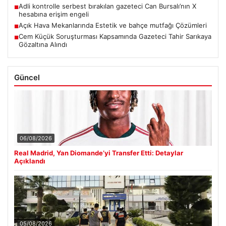
Adli kontrolle serbest bırakılan gazeteci Can Bursalı’nın X
■
hesabına erişim engeli
Açık Hava Mekanlarında Estetik ve bahçe mutfağı Çözümleri
■
Cem Küçük Soruşturması Kapsamında Gazeteci Tahir Sarıkaya
■
Gözaltına Alındı
Güncel
06/08/2026
Real Madrid, Yan Diomande’yi Transfer Etti: Detaylar
Açıklandı
05/08/2026