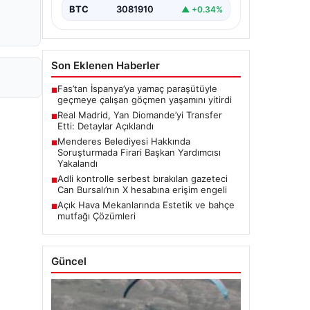
BTC
3081910
▲ +0.34%
Son Eklenen Haberler
Fas’tan İspanya’ya yamaç paraşütüyle
■
geçmeye çalışan göçmen yaşamını yitirdi
Real Madrid, Yan Diomande’yi Transfer
■
Etti: Detaylar Açıklandı
Menderes Belediyesi Hakkında
■
Soruşturmada Firari Başkan Yardımcısı
Yakalandı
Adli kontrolle serbest bırakılan gazeteci
■
Can Bursalı’nın X hesabına erişim engeli
Açık Hava Mekanlarında Estetik ve bahçe
■
mutfağı Çözümleri
Güncel