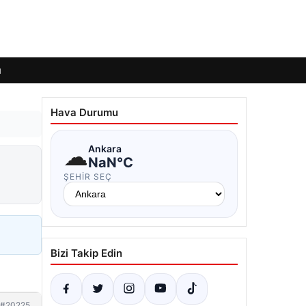
ı
Hava Durumu
☁
Ankara
NaN°C
ŞEHIR SEÇ
Bizi Takip Edin
#20225