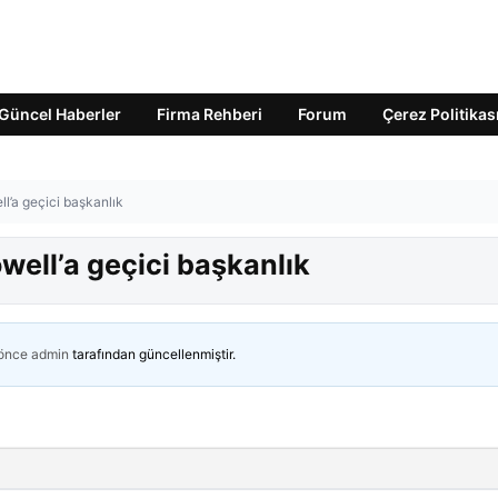
Güncel Haberler
Firma Rehberi
Forum
Çerez Politikas
l’a geçici başkanlık
well’a geçici başkanlık
 önce
admin
tarafından güncellenmiştir.