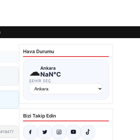
ı
Hava Durumu
☁
Ankara
NaN°C
ŞEHIR SEÇ
Bizi Takip Edin
#18477