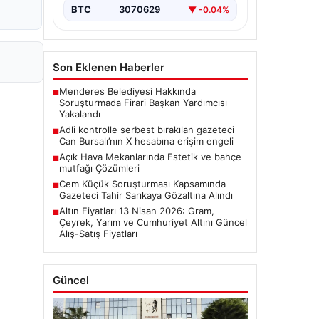
BTC
3070629
▼ -0.04%
Son Eklenen Haberler
Menderes Belediyesi Hakkında
■
Soruşturmada Firari Başkan Yardımcısı
Yakalandı
Adli kontrolle serbest bırakılan gazeteci
■
Can Bursalı’nın X hesabına erişim engeli
Açık Hava Mekanlarında Estetik ve bahçe
■
mutfağı Çözümleri
Cem Küçük Soruşturması Kapsamında
■
Gazeteci Tahir Sarıkaya Gözaltına Alındı
Altın Fiyatları 13 Nisan 2026: Gram,
■
Çeyrek, Yarım ve Cumhuriyet Altını Güncel
Alış-Satış Fiyatları
Güncel