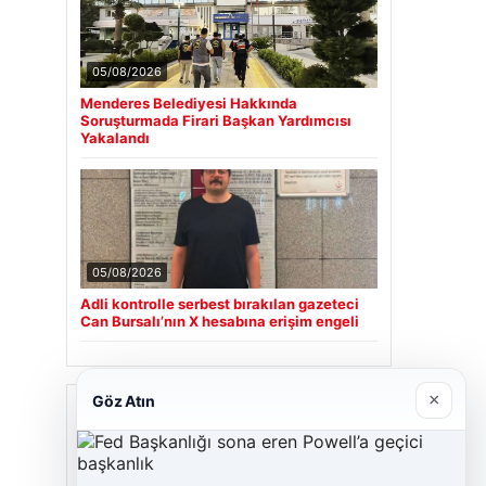
05/08/2026
Menderes Belediyesi Hakkında
Soruşturmada Firari Başkan Yardımcısı
Yakalandı
05/08/2026
Adli kontrolle serbest bırakılan gazeteci
Can Bursalı’nın X hesabına erişim engeli
×
Göz Atın
Son Eklenen Firmalar
Cengiz Sigorta
23/06/2026