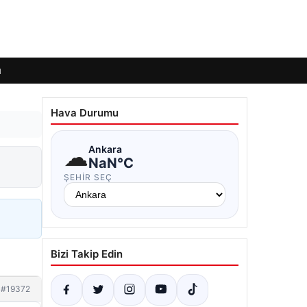
ı
Hava Durumu
☁
Ankara
NaN°C
ŞEHIR SEÇ
Bizi Takip Edin
#19372