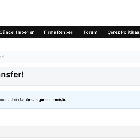
Güncel Haberler
Firma Rehberi
Forum
Çerez Politikas
er!
ansfer!
 önce
admin
tarafından güncellenmiştir.