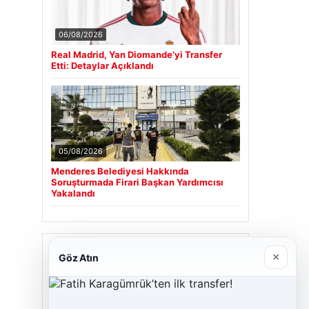
06/08/2026
Real Madrid, Yan Diomande’yi Transfer
Etti: Detaylar Açıklandı
05/08/2026
Menderes Belediyesi Hakkında
Soruşturmada Firari Başkan Yardımcısı
Yakalandı
Son Eklenen Firmalar
×
Göz Atın
Cengiz Sigorta
23/06/2026