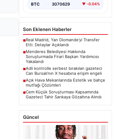
BTC
3070629
▼ -0.04%
Son Eklenen Haberler
Real Madrid, Yan Diomande’yi Transfer
■
Etti: Detaylar Açıklandı
Menderes Belediyesi Hakkında
■
Soruşturmada Firari Başkan Yardımcısı
Yakalandı
Adli kontrolle serbest bırakılan gazeteci
■
Can Bursalı’nın X hesabına erişim engeli
Açık Hava Mekanlarında Estetik ve bahçe
■
mutfağı Çözümleri
Cem Küçük Soruşturması Kapsamında
■
Gazeteci Tahir Sarıkaya Gözaltına Alındı
Güncel