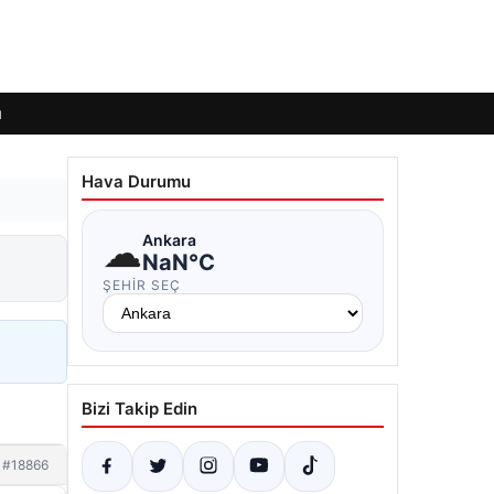
ı
Hava Durumu
☁
Ankara
NaN°C
ŞEHIR SEÇ
Bizi Takip Edin
#18866