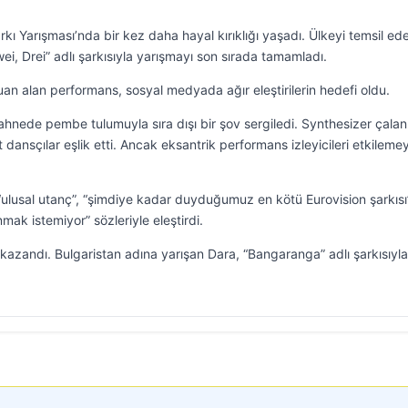
arkı Yarışması’nda bir kez daha hayal kırıklığı yaşadı. Ülkeyi temsil ed
, Drei” adlı şarkısıyla yarışmayı son sırada tamamladı.
puan alan performans, sosyal medyada ağır eleştirilerin hedefi oldu.
sahnede pembe tulumuyla sıra dışı bir şov sergiledi. Synthesizer çalan
 dansçılar eşlik etti. Ancak eksantrik performans izleyicileri etkilemey
 “ulusal utanç”, “şimdiye kadar duyduğumuz en kötü Eurovision şarkısı
nmak istemiyor” sözleriyle eleştirdi.
 kazandı. Bulgaristan adına yarışan Dara, “Bangaranga” adlı şarkısıyl