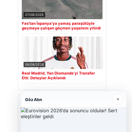
07/08/2026
Fas’tan İspanya’ya yamaç paraşütüyle
geçmeye çalışan göçmen yaşamını yitirdi
06/08/2026
Real Madrid, Yan Diomande’yi Transfer
Etti: Detaylar Açıklandı
×
Göz Atın
Son Eklenen Firmalar
Cengiz Sigorta
23/06/2026