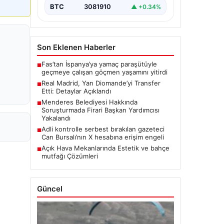
BTC
3081910
▲ +0.34%
Son Eklenen Haberler
Fas’tan İspanya’ya yamaç paraşütüyle
■
geçmeye çalışan göçmen yaşamını yitirdi
Real Madrid, Yan Diomande’yi Transfer
■
Etti: Detaylar Açıklandı
Menderes Belediyesi Hakkında
■
Soruşturmada Firari Başkan Yardımcısı
Yakalandı
Adli kontrolle serbest bırakılan gazeteci
■
Can Bursalı’nın X hesabına erişim engeli
Açık Hava Mekanlarında Estetik ve bahçe
■
mutfağı Çözümleri
Güncel