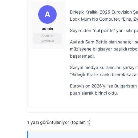
Birleşik Krallık, 2026 Eurovision Ş
A
Look Mum No Computer, “Eins, Zwei
admin
Seyirciden “nul points” yani sıfır 
Anahtar
yönetici
Asıl adı Sam Battle olan sanatçı, 
müzisyene bilgisayar başlıklı robot
başaramadı.
Sosyal medya kullanıcıları şarkıyı
“Birleşik Krallık sanki bilerek kaza
Eurovision 2026’yı ise Bulgaristan
puan alarak birinci oldu.
1 yazı görüntüleniyor (toplam 1)