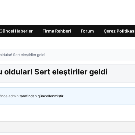
Güncel Haberler
Firma Rehberi
Forum
Çerez Politikas
dular! Sert eleştiriler geldi
ldular! Sert eleştiriler geldi
 önce
admin
tarafından güncellenmiştir.