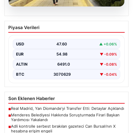
05.08.2026
Menderes Belediyesi Hakkında
Piyasa Verileri
Soruşturmada Firari Başkan Yardımcısı
Yakalandı
USD
47.60
▲ +0.06%
İzmir'de Menderes Belediyesi'ne yönelik
gerçekleştirilen kapsamlı soruşturma kapsamında firari
EUR
54.98
▼ -0.09%
olarak aranan Belediye Başkan Yardımcısı…
ALTIN
6491.0
▼ -0.08%
BTC
3070629
▼ -0.04%
Son Eklenen Haberler
Real Madrid, Yan Diomande’yi Transfer Etti: Detaylar Açıklandı
■
Menderes Belediyesi Hakkında Soruşturmada Firari Başkan
■
Yardımcısı Yakalandı
Adli kontrolle serbest bırakılan gazeteci Can Bursalı’nın X
■
hesabına erişim engeli