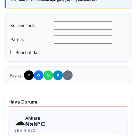
Kullanıcı adı:
Parola:
Beni hatırla
Paylaş:
Hava Durumu
☁
Ankara
NaN°C
ŞEHIR SEÇ