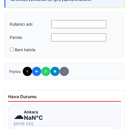
Kullanıcı adı:
Parola:
Beni hatırla
Paylaş:
Hava Durumu
☁
Ankara
NaN°C
ŞEHIR SEÇ