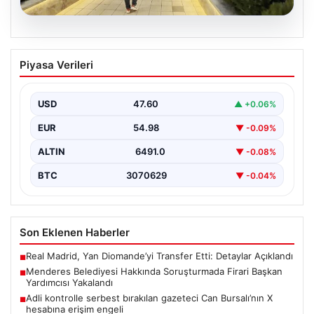
05.08.2026
Menderes Belediyesi Hakkında
Piyasa Verileri
Soruşturmada Firari Başkan Yardımcısı
Yakalandı
USD
47.60
▲ +0.06%
İzmir'de Menderes Belediyesi'ne yönelik
gerçekleştirilen kapsamlı soruşturma kapsamında firari
EUR
54.98
▼ -0.09%
olarak aranan Belediye Başkan Yardımcısı…
ALTIN
6491.0
▼ -0.08%
BTC
3070629
▼ -0.04%
Son Eklenen Haberler
Real Madrid, Yan Diomande’yi Transfer Etti: Detaylar Açıklandı
■
Menderes Belediyesi Hakkında Soruşturmada Firari Başkan
■
Yardımcısı Yakalandı
Adli kontrolle serbest bırakılan gazeteci Can Bursalı’nın X
■
hesabına erişim engeli