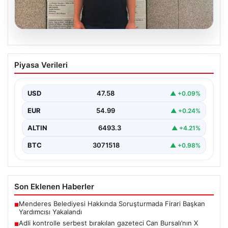
05.08.2026
Adli kontrolle serbest bırakılan gazeteci
Piyasa Verileri
Can Bursalı’nın X hesabına erişim engeli
{"title": "Gazeteci Can Bursalı'nın X Hesabına Erişim
Engeli Kaldırıldıktan Sonra Yeniden Kısıtlama",
USD
47.58
▲ +0.09%
"content": "Basın…
EUR
54.99
▲ +0.24%
ALTIN
6493.3
▲ +4.21%
BTC
3071518
▲ +0.98%
Son Eklenen Haberler
Menderes Belediyesi Hakkında Soruşturmada Firari Başkan
■
Yardımcısı Yakalandı
Adli kontrolle serbest bırakılan gazeteci Can Bursalı’nın X
■