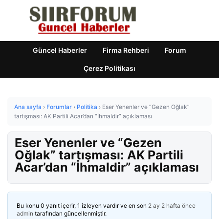
Güncel Haberler
Firma Rehberi
Forum
Çerez Politikası
Ana sayfa
›
Forumlar
›
Politika
›
Eser Yenenler ve “Gezen Oğlak”
tartışması: AK Partili Acar’dan “İhmaldir” açıklaması
Eser Yenenler ve “Gezen
Oğlak” tartışması: AK Partili
Acar’dan “İhmaldir” açıklaması
Bu konu 0 yanıt içerir, 1 izleyen vardır ve en son
2 ay 2 hafta önce
admin
tarafından güncellenmiştir.