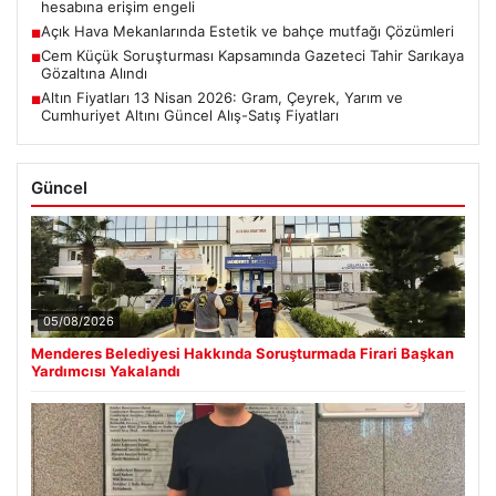
hesabına erişim engeli
Açık Hava Mekanlarında Estetik ve bahçe mutfağı Çözümleri
■
Cem Küçük Soruşturması Kapsamında Gazeteci Tahir Sarıkaya
■
Gözaltına Alındı
Altın Fiyatları 13 Nisan 2026: Gram, Çeyrek, Yarım ve
■
Cumhuriyet Altını Güncel Alış-Satış Fiyatları
Güncel
05/08/2026
Menderes Belediyesi Hakkında Soruşturmada Firari Başkan
Yardımcısı Yakalandı