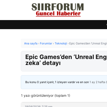
Ana sayfa
›
Forumlar
›
Teknoloji
›
Epic Games’den ‘Unreal Engi
Epic Games’den ‘Unreal Engi
zeka’ detayı
Bu konu 0 yanıt içerir, 1 izleyen vardır ve en son
1 ay 2 hafta
1 yazı görüntüleniyor (toplam 1)
18/06/2026: 7:25 pm