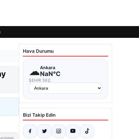
ı
Hava Durumu
☁
Ankara
ay
NaN°C
ŞEHIR SEÇ
Bizi Takip Edin
#25565