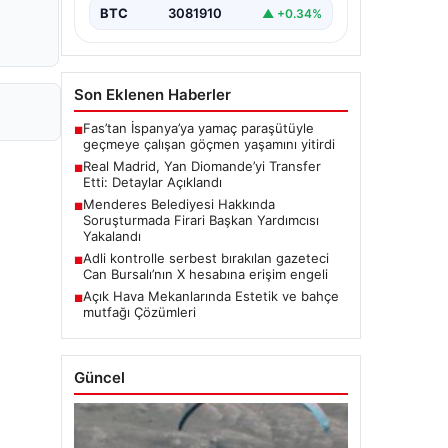
BTC
3081910
▲ +0.34%
Son Eklenen Haberler
Fas’tan İspanya’ya yamaç paraşütüyle
■
geçmeye çalışan göçmen yaşamını yitirdi
Real Madrid, Yan Diomande’yi Transfer
■
Etti: Detaylar Açıklandı
Menderes Belediyesi Hakkında
■
Soruşturmada Firari Başkan Yardımcısı
Yakalandı
Adli kontrolle serbest bırakılan gazeteci
■
Can Bursalı’nın X hesabına erişim engeli
Açık Hava Mekanlarında Estetik ve bahçe
■
mutfağı Çözümleri
Güncel