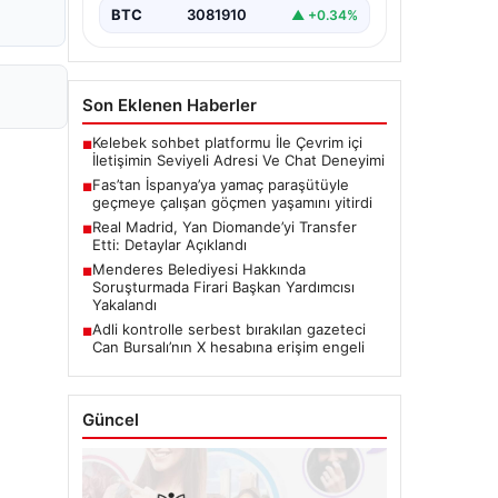
BTC
3081910
▲ +0.34%
Son Eklenen Haberler
Kelebek sohbet platformu İle Çevrim içi
■
İletişimin Seviyeli Adresi Ve Chat Deneyimi
Fas’tan İspanya’ya yamaç paraşütüyle
■
geçmeye çalışan göçmen yaşamını yitirdi
Real Madrid, Yan Diomande’yi Transfer
■
Etti: Detaylar Açıklandı
Menderes Belediyesi Hakkında
■
Soruşturmada Firari Başkan Yardımcısı
Yakalandı
Adli kontrolle serbest bırakılan gazeteci
■
Can Bursalı’nın X hesabına erişim engeli
Güncel