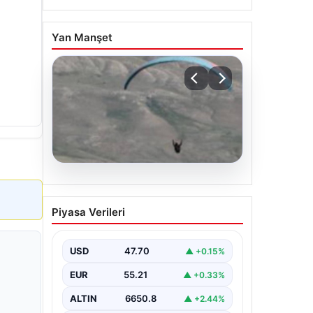
Yan Manşet
07.08.2026
Fas’tan İspanya’ya yamaç
Piyasa Verileri
paraşütüyle geçmeye
çalışan göçmen yaşamını
yitirdi
USD
47.70
▲ +0.15%
EUR
55.21
▲ +0.33%
ALTIN
6650.8
▲ +2.44%