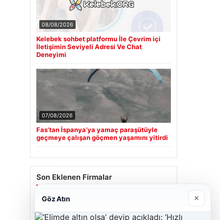
08/08/2026
Kelebek sohbet platformu İle Çevrim içi
İletişimin Seviyeli Adresi Ve Chat
Deneyimi
07/08/2026
Fas’tan İspanya’ya yamaç paraşütüyle
geçmeye çalışan göçmen yaşamını yitirdi
Son Eklenen Firmalar
×
Göz Atın
Cengiz Sigorta
23/06/2026