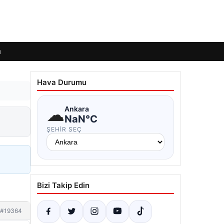
ı
Hava Durumu
☁
Ankara
NaN°C
ŞEHIR SEÇ
Bizi Takip Edin
#19364