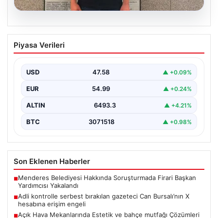
05.08.2026
Adli kontrolle serbest bırakılan gazeteci
Piyasa Verileri
Can Bursalı’nın X hesabına erişim engeli
{"title": "Gazeteci Can Bursalı'nın X Hesabına Erişim
Engeli Kaldırıldıktan Sonra Yeniden Kısıtlama",
USD
47.58
▲ +0.09%
"content": "Basın…
EUR
54.99
▲ +0.24%
ALTIN
6493.3
▲ +4.21%
BTC
3071518
▲ +0.98%
Son Eklenen Haberler
Menderes Belediyesi Hakkında Soruşturmada Firari Başkan
■
Yardımcısı Yakalandı
Adli kontrolle serbest bırakılan gazeteci Can Bursalı’nın X
■
hesabına erişim engeli
Açık Hava Mekanlarında Estetik ve bahçe mutfağı Çözümleri
■