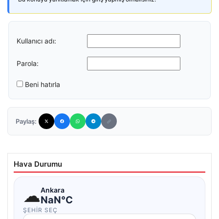
Kullanıcı adı:
Parola:
Beni hatırla
Paylaş:
Hava Durumu
☁
Ankara
NaN°C
ŞEHIR SEÇ