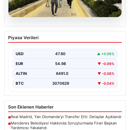
05.08.2026
Menderes Belediyesi Hakkında
Piyasa Verileri
Soruşturmada Firari Başkan Yardımcısı
Yakalandı
USD
47.60
▲ +0.06%
İzmir'de Menderes Belediyesi'ne yönelik
gerçekleştirilen kapsamlı soruşturma kapsamında firari
EUR
54.98
▼ -0.09%
olarak aranan Belediye Başkan Yardımcısı…
ALTIN
6491.0
▼ -0.08%
BTC
3070629
▼ -0.04%
Son Eklenen Haberler
Real Madrid, Yan Diomande’yi Transfer Etti: Detaylar Açıklandı
■
Menderes Belediyesi Hakkında Soruşturmada Firari Başkan
■
Yardımcısı Yakalandı