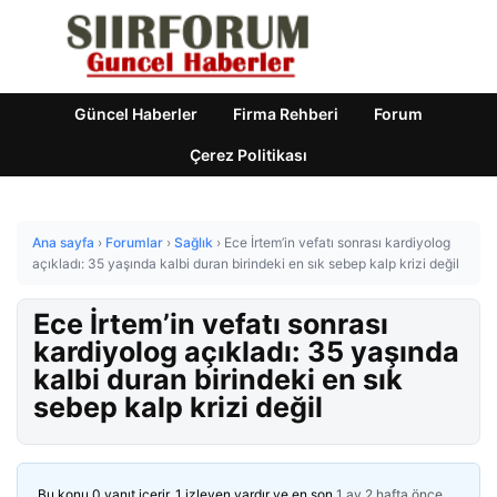
Güncel Haberler
Firma Rehberi
Forum
Çerez Politikası
Ana sayfa
›
Forumlar
›
Sağlık
›
Ece İrtem’in vefatı sonrası kardiyolog
açıkladı: 35 yaşında kalbi duran birindeki en sık sebep kalp krizi değil
Ece İrtem’in vefatı sonrası
kardiyolog açıkladı: 35 yaşında
kalbi duran birindeki en sık
sebep kalp krizi değil
Bu konu 0 yanıt içerir, 1 izleyen vardır ve en son
1 ay 2 hafta önce