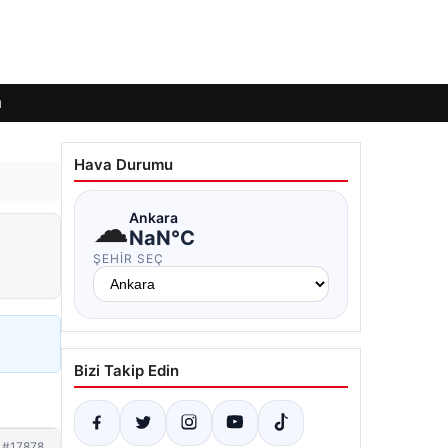
ı
Hava Durumu
☁
Ankara
NaN°C
ŞEHIR SEÇ
Bizi Takip Edin
#17878