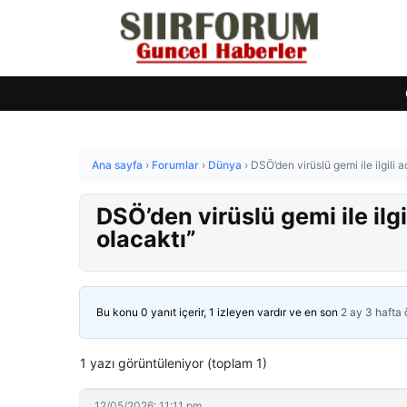
Ana sayfa
›
Forumlar
›
Dünya
›
DSÖ’den virüslü gemi ile ilgili
DSÖ’den virüslü gemi ile il
olacaktı”
Bu konu 0 yanıt içerir, 1 izleyen vardır ve en son
2 ay 3 hafta
1 yazı görüntüleniyor (toplam 1)
12/05/2026: 11:11 pm