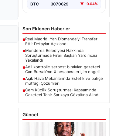
BTC
3070629
▼ -0.04%
Son Eklenen Haberler
Real Madrid, Yan Diomande’yi Transfer
■
Etti: Detaylar Açıklandı
Menderes Belediyesi Hakkında
■
Soruşturmada Firari Başkan Yardımcısı
Yakalandı
Adli kontrolle serbest bırakılan gazeteci
■
Can Bursalı’nın X hesabına erişim engeli
Açık Hava Mekanlarında Estetik ve bahçe
■
mutfağı Çözümleri
Cem Küçük Soruşturması Kapsamında
■
Gazeteci Tahir Sarıkaya Gözaltına Alındı
Güncel