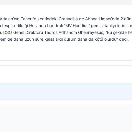
daları’nın Tenerife kentindeki Granadilla de Abona Limanı’nda 2 gün
 tespit edildiği Hollanda bandralı “MV Hondius” gemisi tahliyelerin so
ti. DSÖ Genel Direktörü Tedros Adhanom Ghenreyesus, “Bu şekilde h
Gemide daha uzun süre kalsalardı durum daha da kötü olurdu” dedi.