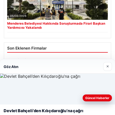
05/08/2026
Menderes Belediyesi Hakkında Soruşturmada Firari Başkan
Yardımcısı Yakalandı
Son Eklenen Firmalar
Cengiz Sigorta
×
23/06/2026
Göz Atın
Web sitemizi nasıl kullandığınızı daha iyi anlayabilmek,
deneyiminizi kişiselleştirmek ve geliştirmek amacıyla çerezler
Güncel Haberler
kullanıyoruz.
Çerez Politikamız
© 2026 Şiir Forum – Güncel Haberler
Devlet Bahçeli’den Kılıçdaroğlu’na çağrı
Reddet
Kabul Et