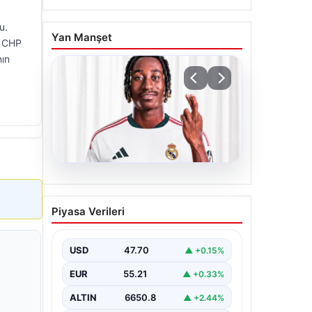
u.
Yan Manşet
. CHP
nın
06.08.2026
Real Madrid, Yan
Piyasa Verileri
Diomande’yi Transfer Etti:
Detaylar Açıklandı
USD
47.70
▲ +0.15%
La Liga devi Real Madrid, son dakika
transfer haberiyle gündeme oturdu.
EUR
55.21
▲ +0.33%
Kulüp, Fildişi Sahilli…
ALTIN
6650.8
▲ +2.44%