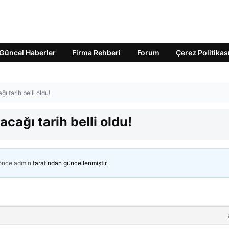
Güncel Haberler
Firma Rehberi
Forum
Çerez Politikas
ı tarih belli oldu!
cağı tarih belli oldu!
 önce
admin
tarafından güncellenmiştir.