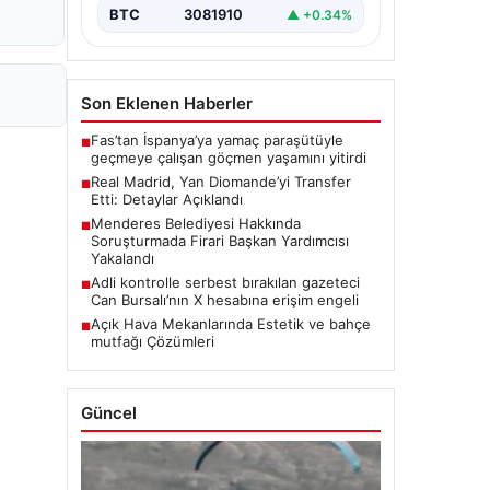
BTC
3081910
▲ +0.34%
Son Eklenen Haberler
Fas’tan İspanya’ya yamaç paraşütüyle
■
geçmeye çalışan göçmen yaşamını yitirdi
Real Madrid, Yan Diomande’yi Transfer
■
Etti: Detaylar Açıklandı
Menderes Belediyesi Hakkında
■
Soruşturmada Firari Başkan Yardımcısı
Yakalandı
Adli kontrolle serbest bırakılan gazeteci
■
Can Bursalı’nın X hesabına erişim engeli
Açık Hava Mekanlarında Estetik ve bahçe
■
mutfağı Çözümleri
Güncel