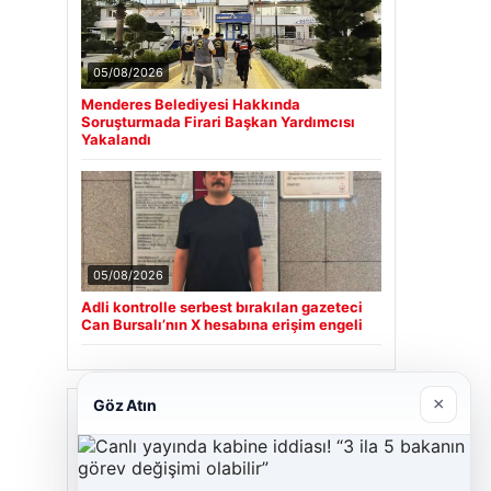
05/08/2026
Menderes Belediyesi Hakkında
Soruşturmada Firari Başkan Yardımcısı
Yakalandı
05/08/2026
Adli kontrolle serbest bırakılan gazeteci
Can Bursalı’nın X hesabına erişim engeli
×
Göz Atın
Son Eklenen Firmalar
Cengiz Sigorta
23/06/2026