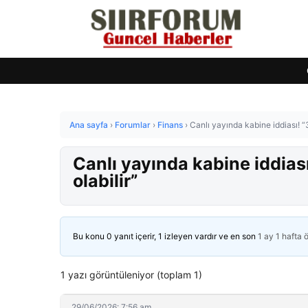
Ana sayfa
›
Forumlar
›
Finans
›
Canlı yayında kabine iddiası! “3
Canlı yayında kabine iddiası
olabilir”
Bu konu 0 yanıt içerir, 1 izleyen vardır ve en son
1 ay 1 hafta 
1 yazı görüntüleniyor (toplam 1)
29/06/2026: 7:56 am