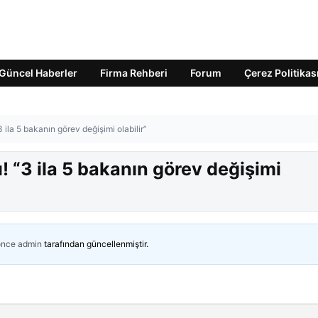
Güncel Haberler
Firma Rehberi
Forum
Çerez Politikas
 ila 5 bakanın görev değişimi olabilir”
! “3 ila 5 bakanın görev değişimi
önce
admin
tarafından güncellenmiştir.