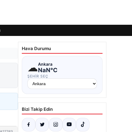
ı
Hava Durumu
☁
Ankara
NaN°C
ŞEHIR SEÇ
Bizi Takip Edin
#27763