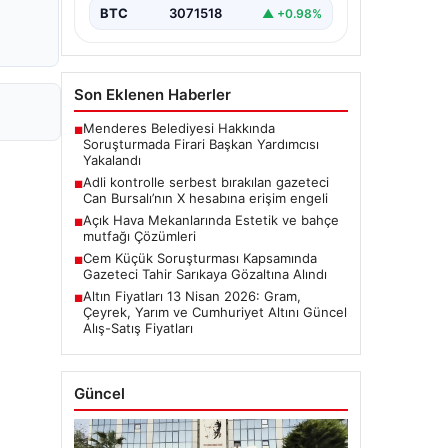
BTC
3071518
▲ +0.98%
Son Eklenen Haberler
Menderes Belediyesi Hakkında
■
Soruşturmada Firari Başkan Yardımcısı
Yakalandı
Adli kontrolle serbest bırakılan gazeteci
■
Can Bursalı’nın X hesabına erişim engeli
Açık Hava Mekanlarında Estetik ve bahçe
■
mutfağı Çözümleri
Cem Küçük Soruşturması Kapsamında
■
Gazeteci Tahir Sarıkaya Gözaltına Alındı
Altın Fiyatları 13 Nisan 2026: Gram,
■
Çeyrek, Yarım ve Cumhuriyet Altını Güncel
Alış-Satış Fiyatları
Güncel