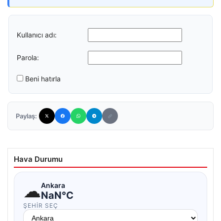
Kullanıcı adı:
Parola:
Beni hatırla
Paylaş:
Hava Durumu
☁
Ankara
NaN°C
ŞEHIR SEÇ