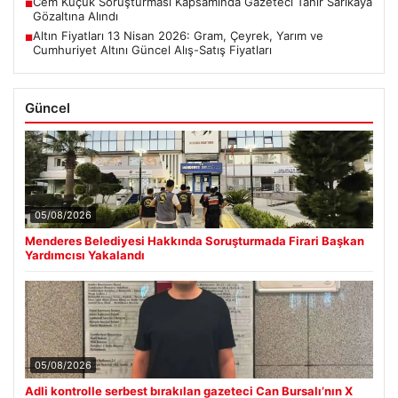
Cem Küçük Soruşturması Kapsamında Gazeteci Tahir Sarıkaya
■
Gözaltına Alındı
Altın Fiyatları 13 Nisan 2026: Gram, Çeyrek, Yarım ve
■
Cumhuriyet Altını Güncel Alış-Satış Fiyatları
Güncel
05/08/2026
Menderes Belediyesi Hakkında Soruşturmada Firari Başkan
Yardımcısı Yakalandı
05/08/2026
Adli kontrolle serbest bırakılan gazeteci Can Bursalı’nın X