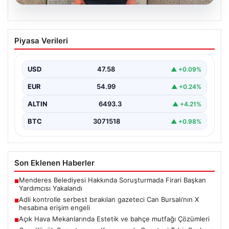
05.08.2026
Adli kontrolle serbest bırakılan gazeteci
Piyasa Verileri
Can Bursalı’nın X hesabına erişim engeli
{"title": "Gazeteci Can Bursalı'nın X Hesabına Erişim
Engeli Kaldırıldıktan Sonra Yeniden Kısıtlama",
USD
47.58
▲ +0.09%
"content": "Basın…
EUR
54.99
▲ +0.24%
ALTIN
6493.3
▲ +4.21%
BTC
3071518
▲ +0.98%
Son Eklenen Haberler
Menderes Belediyesi Hakkında Soruşturmada Firari Başkan
■
Yardımcısı Yakalandı
Adli kontrolle serbest bırakılan gazeteci Can Bursalı’nın X
■
hesabına erişim engeli
Açık Hava Mekanlarında Estetik ve bahçe mutfağı Çözümleri
■