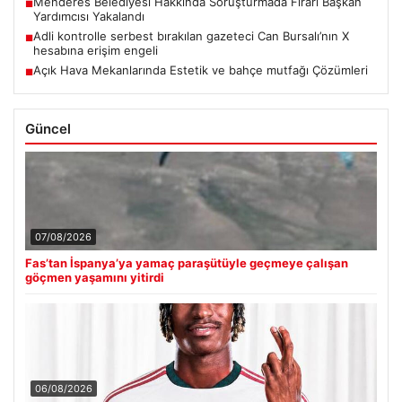
Menderes Belediyesi Hakkında Soruşturmada Firari Başkan
■
Yardımcısı Yakalandı
Adli kontrolle serbest bırakılan gazeteci Can Bursalı’nın X
■
hesabına erişim engeli
Açık Hava Mekanlarında Estetik ve bahçe mutfağı Çözümleri
■
Güncel
07/08/2026
Fas’tan İspanya’ya yamaç paraşütüyle geçmeye çalışan
göçmen yaşamını yitirdi
06/08/2026