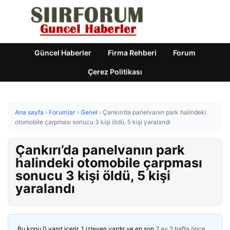
Güncel Haberler
Firma Rehberi
Forum
Çerez Politikası
Ana sayfa
›
Forumlar
›
Genel
›
Çankırı’da panelvanın park halindeki
otomobile çarpması sonucu 3 kişi öldü, 5 kişi yaralandı
Çankırı’da panelvanın park
halindeki otomobile çarpması
sonucu 3 kişi öldü, 5 kişi
yaralandı
Bu konu 0 yanıt içerir, 1 izleyen vardır ve en son
2 ay 2 hafta önce