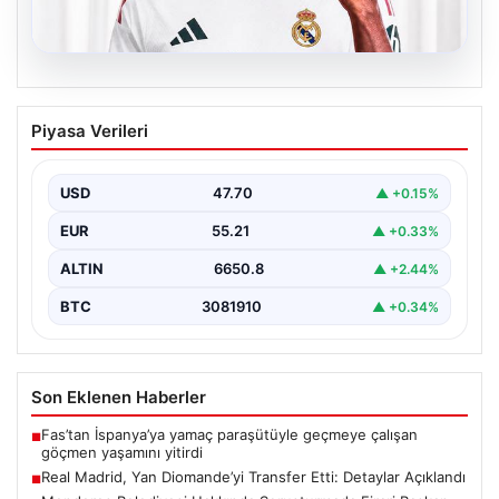
06.08.2026
Real Madrid, Yan Diomande’yi Transfer
Piyasa Verileri
Etti: Detaylar Açıklandı
La Liga devi Real Madrid, son dakika transfer haberiyle
gündeme oturdu. Kulüp, Fildişi Sahilli…
USD
47.70
▲ +0.15%
EUR
55.21
▲ +0.33%
ALTIN
6650.8
▲ +2.44%
BTC
3081910
▲ +0.34%
Son Eklenen Haberler
Fas’tan İspanya’ya yamaç paraşütüyle geçmeye çalışan
■
göçmen yaşamını yitirdi
Real Madrid, Yan Diomande’yi Transfer Etti: Detaylar Açıklandı
■