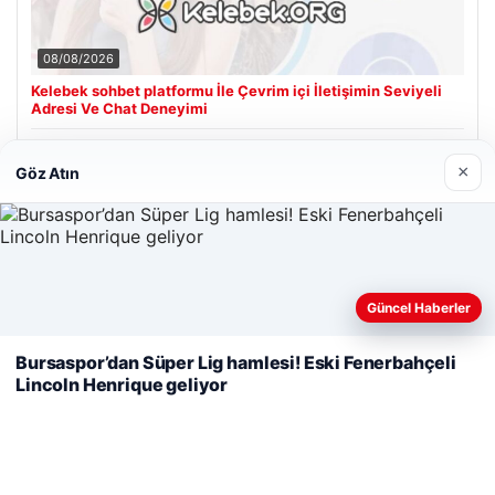
08/08/2026
Kelebek sohbet platformu İle Çevrim içi İletişimin Seviyeli
Adresi Ve Chat Deneyimi
×
Göz Atın
Son Eklenen Firmalar
Cengiz Sigorta
23/06/2026
Web sitemizi nasıl kullandığınızı daha iyi anlayabilmek,
Güncel Haberler
deneyiminizi kişiselleştirmek ve geliştirmek amacıyla çerezler
kullanıyoruz.
Çerez Politikamız
Bursaspor’dan Süper Lig hamlesi! Eski Fenerbahçeli
Lincoln Henrique geliyor
Reddet
Kabul Et
© 2026 Şiir Forum – Güncel Haberler
ri
Yeminli Tercüman
|
Malta Dil Okulu
|
lemagrup.com.tr