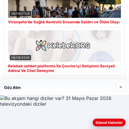
08/08/2026
Viranşehir’de Sağlık Kontrolü Sırasında Saldırı ve Ölüm Olayı
08/08/2026
Kelebek sohbet platformu İle Çevrim içi İletişimin Seviyeli
Adresi Ve Chat Deneyimi
×
Göz Atın
Son Eklenen Firmalar
Hastaş Beton
26/05/2026
Web sitemizi nasıl kullandığınızı daha iyi anlayabilmek,
Güncel Haberler
deneyiminizi kişiselleştirmek ve geliştirmek amacıyla çerezler