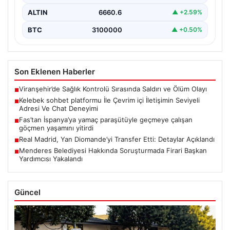
ALTIN
6660.6
▲ +2.59%
BTC
3100000
▲ +0.50%
Son Eklenen Haberler
Viranşehir’de Sağlık Kontrolü Sırasında Saldırı ve Ölüm Olayı
■
Kelebek sohbet platformu İle Çevrim içi İletişimin Seviyeli
■
Adresi Ve Chat Deneyimi
Fas’tan İspanya’ya yamaç paraşütüyle geçmeye çalışan
■
göçmen yaşamını yitirdi
Real Madrid, Yan Diomande’yi Transfer Etti: Detaylar Açıklandı
■
Menderes Belediyesi Hakkında Soruşturmada Firari Başkan
■
Yardımcısı Yakalandı
Güncel