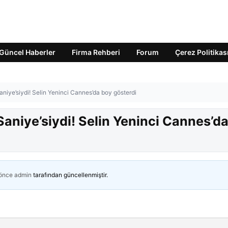
Güncel Haberler
Firma Rehberi
Forum
Çerez Politikas
niye’siydi! Selin Yeninci Cannes’da boy gösterdi
aniye’siydi! Selin Yeninci Cannes’d
 önce
admin
tarafından güncellenmiştir.