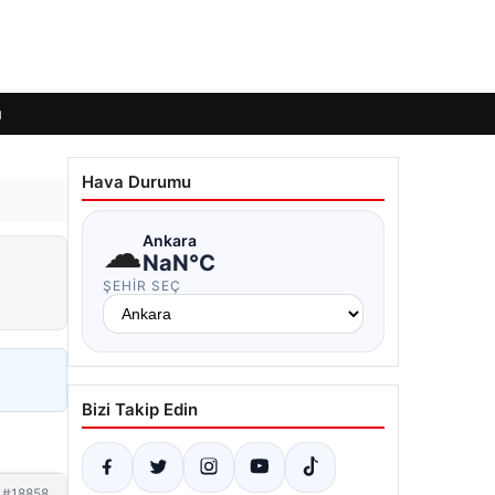
ı
Hava Durumu
☁
Ankara
a
NaN°C
ŞEHIR SEÇ
Bizi Takip Edin
#18858