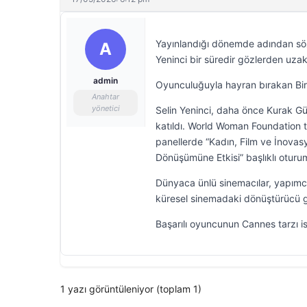
Yayınlandığı dönemde adından söz
A
Yeninci bir süredir gözlerden uzak
admin
Oyunculuğuyla hayran bırakan Bir 
Anahtar
yönetici
Selin Yeninci, daha önce Kurak Gün
katıldı. World Woman Foundation 
panellerde “Kadın, Film ve İnovasy
Dönüşümüne Etkisi” başlıklı otur
Dünyaca ünlü sinemacılar, yapımcıl
küresel sinemadaki dönüştürücü g
Başarılı oyuncunun Cannes tarzı is
1 yazı görüntüleniyor (toplam 1)