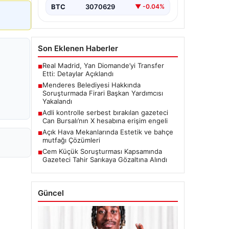
BTC
3070629
▼ -0.04%
Son Eklenen Haberler
Real Madrid, Yan Diomande’yi Transfer
■
Etti: Detaylar Açıklandı
Menderes Belediyesi Hakkında
■
Soruşturmada Firari Başkan Yardımcısı
Yakalandı
Adli kontrolle serbest bırakılan gazeteci
■
Can Bursalı’nın X hesabına erişim engeli
Açık Hava Mekanlarında Estetik ve bahçe
■
mutfağı Çözümleri
Cem Küçük Soruşturması Kapsamında
■
Gazeteci Tahir Sarıkaya Gözaltına Alındı
Güncel