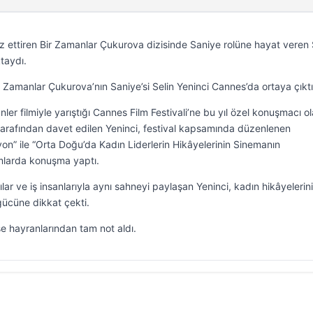
 ettiren Bir Zamanlar Çukurova dizisinde Saniye rolüne hayat veren 
taydı.
Zamanlar Çukurova’nın Saniye’si Selin Yeninci Cannes’da ortaya çıktı
ler filmiyle yarıştığı Cannes Film Festivali’ne bu yıl özel konuşmacı o
tarafından davet edilen Yeninci, festival kapsamında düzenlenen
on” ile “Orta Doğu’da Kadın Liderlerin Hikâyelerinin Sinemanın
umlarda konuşma yaptı.
ar ve iş insanlarıyla aynı sahneyi paylaşan Yeninci, kadın hikâyelerin
ücüne dikkat çekti.
e hayranlarından tam not aldı.