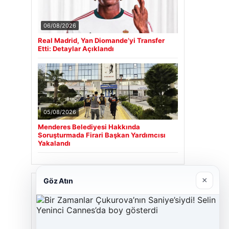
06/08/2026
Real Madrid, Yan Diomande’yi Transfer
Etti: Detaylar Açıklandı
05/08/2026
Menderes Belediyesi Hakkında
Soruşturmada Firari Başkan Yardımcısı
Yakalandı
×
Göz Atın
Son Eklenen Firmalar
Cengiz Sigorta
23/06/2026