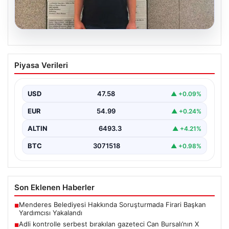
05.08.2026
Adli kontrolle serbest bırakılan gazeteci
Piyasa Verileri
Can Bursalı’nın X hesabına erişim engeli
{"title": "Gazeteci Can Bursalı'nın X Hesabına Erişim
Engeli Kaldırıldıktan Sonra Yeniden Kısıtlama",
USD
47.58
▲ +0.09%
"content": "Basın…
EUR
54.99
▲ +0.24%
ALTIN
6493.3
▲ +4.21%
BTC
3071518
▲ +0.98%
Son Eklenen Haberler
Menderes Belediyesi Hakkında Soruşturmada Firari Başkan
■
Yardımcısı Yakalandı
Adli kontrolle serbest bırakılan gazeteci Can Bursalı’nın X
■