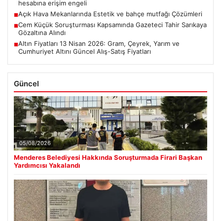
hesabına erişim engeli
Açık Hava Mekanlarında Estetik ve bahçe mutfağı Çözümleri
■
Cem Küçük Soruşturması Kapsamında Gazeteci Tahir Sarıkaya
■
Gözaltına Alındı
Altın Fiyatları 13 Nisan 2026: Gram, Çeyrek, Yarım ve
■
Cumhuriyet Altını Güncel Alış-Satış Fiyatları
Güncel
05/08/2026
Menderes Belediyesi Hakkında Soruşturmada Firari Başkan
Yardımcısı Yakalandı