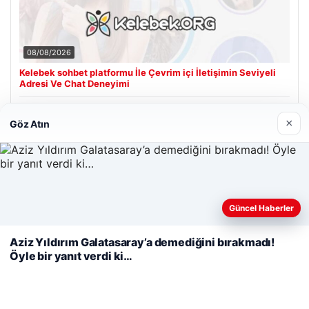
08/08/2026
Kelebek sohbet platformu İle Çevrim içi İletişimin Seviyeli
Adresi Ve Chat Deneyimi
×
Göz Atın
Son Eklenen Firmalar
Cengiz Sigorta
23/06/2026
Web sitemizi nasıl kullandığınızı daha iyi anlayabilmek,
Güncel Haberler
deneyiminizi kişiselleştirmek ve geliştirmek amacıyla çerezler
kullanıyoruz.
Çerez Politikamız
Aziz Yıldırım Galatasaray’a demediğini bırakmadı!
Öyle bir yanıt verdi ki…
Reddet
Kabul Et
© 2026 Şiir Forum – Güncel Haberler