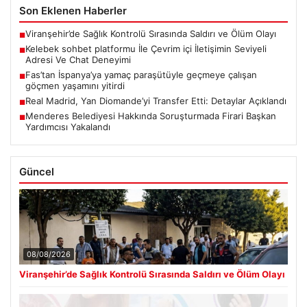
Son Eklenen Haberler
Viranşehir’de Sağlık Kontrolü Sırasında Saldırı ve Ölüm Olayı
■
Kelebek sohbet platformu İle Çevrim içi İletişimin Seviyeli
■
Adresi Ve Chat Deneyimi
Fas’tan İspanya’ya yamaç paraşütüyle geçmeye çalışan
■
göçmen yaşamını yitirdi
Real Madrid, Yan Diomande’yi Transfer Etti: Detaylar Açıklandı
■
Menderes Belediyesi Hakkında Soruşturmada Firari Başkan
■
Yardımcısı Yakalandı
Güncel
08/08/2026
Viranşehir’de Sağlık Kontrolü Sırasında Saldırı ve Ölüm Olayı