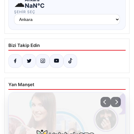
☁
NaN°C
ŞEHIR SEÇ
Bizi Takip Edin
Yan Manşet