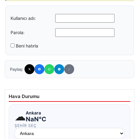
Kullanıcı adı:
Parola:
Beni hatırla
Paylaş:
Hava Durumu
☁
Ankara
NaN°C
ŞEHIR SEÇ