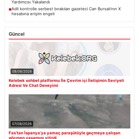
Yardımcısı Yakalandı
Adli kontrolle serbest bırakılan gazeteci Can Bursalı’nın X
■
hesabına erişim engeli
Güncel
08/08/2026
Kelebek sohbet platformu İle Çevrim içi İletişimin Seviyeli
Adresi Ve Chat Deneyimi
07/08/2026
Fas’tan İspanya’ya yamaç paraşütüyle geçmeye çalışan
göçmen yaşamını yitirdi