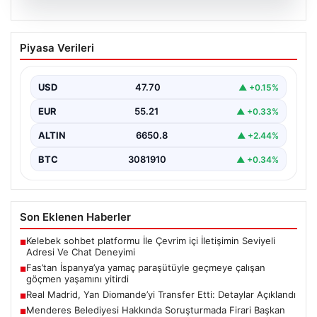
07.08.2026
Fas’tan İspanya’ya yamaç paraşütüyle
Piyasa Verileri
geçmeye çalışan göçmen yaşamını
yitirdi
USD
47.70
▲ +0.15%
EUR
55.21
▲ +0.33%
ALTIN
6650.8
▲ +2.44%
BTC
3081910
▲ +0.34%
Son Eklenen Haberler
Kelebek sohbet platformu İle Çevrim içi İletişimin Seviyeli
■
Adresi Ve Chat Deneyimi
Fas’tan İspanya’ya yamaç paraşütüyle geçmeye çalışan
■
göçmen yaşamını yitirdi
Real Madrid, Yan Diomande’yi Transfer Etti: Detaylar Açıklandı
■
Menderes Belediyesi Hakkında Soruşturmada Firari Başkan
■