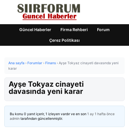
Güncel Haberler
Firma Rehberi
Forum
Çerez Politikası
Ana sayfa
›
Forumlar
›
Finans
›
Ayşe Tokyaz cinayeti davasında yeni
karar
Ayşe Tokyaz cinayeti
davasında yeni karar
Bu konu 0 yanıt içerir, 1 izleyen vardır ve en son
1 ay 1 hafta önce
admin
tarafından güncellenmiştir.